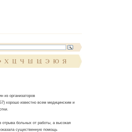
Ф
Х
Ц
Ч
Ш
Щ
Э
Ю
Я
ин из организаторов
57) хорошо известно всем медицинским и
отки.
 отрыва больных от работы, а высокая
, оказала существенную помощь