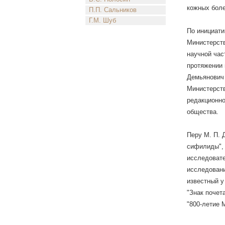
кожных боле
П.П. Сальников
Г.М. Шуб
По инициати
Министерств
научной час
протяжении 
Демьянович 
Министерств
редакционно
общества.
Перу М. П. 
сифилиды", 
исследовате
исследовани
известный у
"Знак почет
"800-летие 