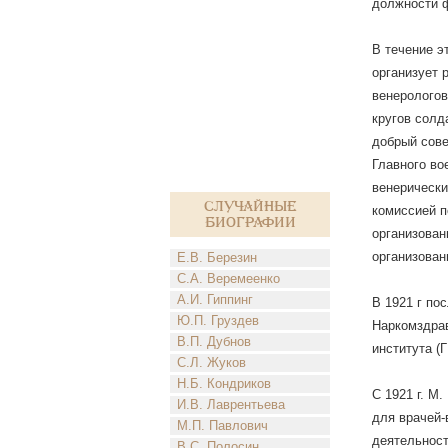
должности ф
В течение э
организует 
венерологов
кругов солд
добрый сове
Главного во
венерически
Случайные
комиссией п
биографии
организован
организован
Е.В. Березин
С.А. Веремеенко
А.И. Гиппинг
В 1921 г по
Ю.П. Груздев
Наркомздрав
В.П. Дубнов
института (
С.Л. Жуков
Н.Б. Кондриков
С 1921 г. М
И.В. Лаврентьева
для врачей-
М.П. Павлович
деятельност
В.С. Полосин