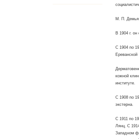
социалистич
М. П. Демья
В 1904 г. о
С 1904 по 1
Ереванской 
Дерматовене
кожной клин
институте.
С 1908 по 1
экстерна.
С 1911 по 1
Лянц. С 191
Западном фр