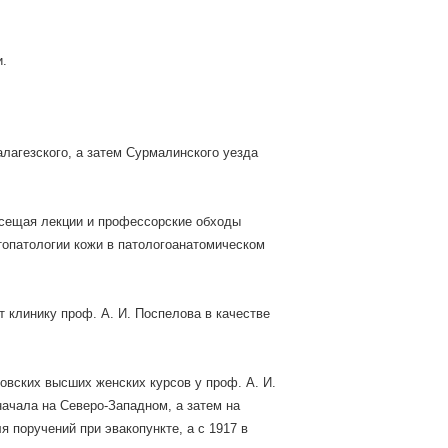
и.
алагезского, а затем Сурмалинского уезда
осещая лекции и профессорские обходы
топатологии кожи в патологоанатомическом
т клинику проф. А. И. Поспелова в качестве
овских высших женских курсов у проф. А. И.
начала на Северо-Западном, а затем на
 поручений при эвакопункте, а с 1917 в