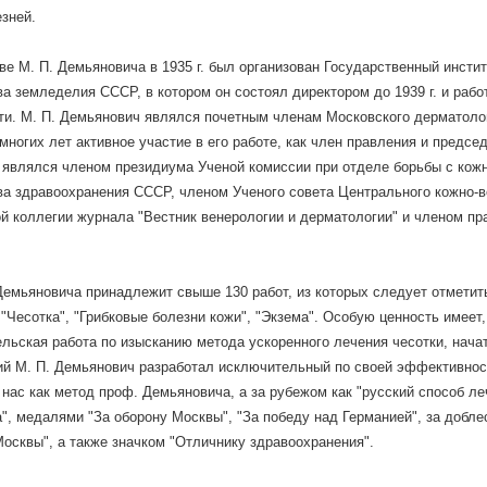
зней.
ве М. П. Демьяновича в 1935 г. был организован Государственный инсти
а земледелия СССР, в котором он состоял директором до 1939 г. и рабо
ти. М. П. Демьянович являлся почетным членам Московского дерматоло
многих лет активное участие в его работе, как член правления и предс
являлся членом президиума Ученой комиссии при отделе борьбы с кож
а здравоохранения СССР, членом Ученого совета Центрального кожно-в
й коллегии журнала "Вестник венерологии и дерматологии" и членом п
Демьяновича принадлежит свыше 130 работ, из которых следует отметит
"Чесотка", "Грибковые болезни кожи", "Экзема". Особую ценность имеет,
льская работа по изысканию метода ускоренного лечения чесотки, начат
й М. П. Демьянович разработал исключительный по своей эффективност
 нас как метод проф. Демьяновича, а за рубежом как "русский способ л
а", медалями "За оборону Москвы", "За победу над Германией", за добле
Москвы", а также значком "Отличнику здравоохранения".