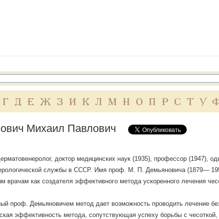
Г
Д
Е
Ж
З
И
К
Л
М
Н
О
П
Р
С
Т
У
ович Михаил Павлович
ерматовенеролог, доктор медицинских наук (1935), профессор (1947), од
рологической службы в СССР. Имя проф. М. П. Демьяновича (1879— 19
м врачам как создателя эффективного метода ускоренного лечения чес
ый проф. Демьяновичем метод дает возможность проводить лечение без
ская эффективность метода, сопутствующая успеху борьбы с чесоткой