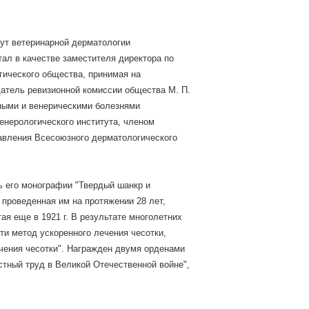
тут ветеринарной дерматологии
тал в качестве заместителя директора по
гического общества, принимая на
едатель ревизионной комиссии общества М. П.
ными и венерическими болезнями
енерологического института, членом
равления Всесоюзного дерматологического
ь его монографии "Твердый шанкр и
 проведенная им на протяжении 28 лет,
ая еще в 1921 г. В результате многолетних
и метод ускоренного лечения чесотки,
ечения чесотки". Награжден двумя орденами
стный труд в Великой Отечественной войне",