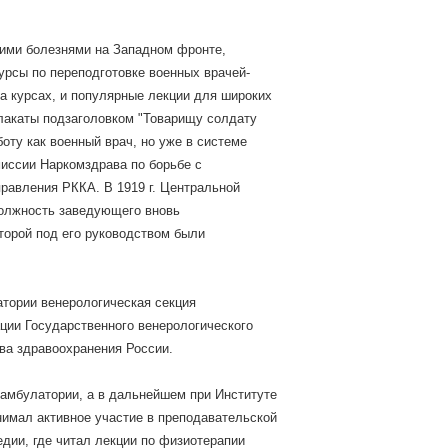
кими болезнями на Западном фронте,
курсы по переподготовке военных врачей-
на курсах, и популярные лекции для широких
плакаты подзаголовком "Товарищу солдату
оту как военный врач, но уже в системе
иссии Наркомздрава по борьбе с
правления РККА. В 1919 г. Центральной
должность заведующего вновь
торой под его руководством были
атории венерологическая секция
ции Государственного венерологического
тва здравоохранения России.
 амбулатории, а в дальнейшем при Институте
нимал активное участие в преподавательской
едии, где читал лекции по физиотерапии