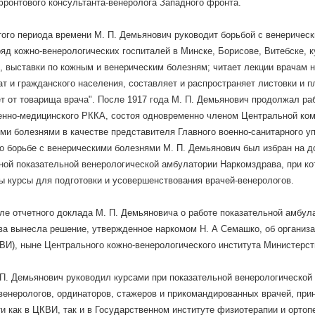
ронтового консультанта-венеролога Западного фронта.
того периода времени М. П. Демьянович руководит борьбой с венеричес
ряд кожно-венерологических госпиталей в Минске, Борисове, Витебске, 
, выставки по кожным и венерическим болезням; читает лекции врачам 
ат и гражданского населения, составляет и распространяет листовки и 
т от товарища врача". После 1917 года М. П. Демьянович продолжал раб
енно-медицинского РККА, состоя одновременно членом Центральной ком
ми болезнями в качестве представителя Главного военно-санитарного у
о борьбе с венерическими болезнями М. П. Демьянович был избран на 
ной показательной венерологической амбулатории Наркомздрава, при ко
ы курсы для подготовки и усовершенствования врачей-венерологов.
сле отчетного доклада М. П. Демьяновича о работе показательной амбул
а вынесла решение, утвержденное наркомом Н. А Семашко, об организа
ГВИ), ныне Центрального кожно-венерологического института Министерс
. П. Демьянович руководил курсами при показательной венерологической
венерологов, ординаторов, стажеров и прикомандированных врачей, при
и как в ЦКВИ, так и в Государственном институте физиотерапии и ортоп