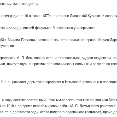
ескому животноводству.
нович родился 19 октября 1879 г. в станице Лабинской Кубанской област
н окончил медицинский факультет Московского университета.
908 г. Михаил Павлович работал в качестве сельского врача Шаруво-Дар
губернии.
рологией М. П. Демьянович стал интересоваться, будучи студентом, п
ики, присутствуя на приемах поликлинических больных и работая по гис
911 г. он работает дерматовенерологом в Никитской лечебнице и посещае
914 годы состоит постоянным штатным ассистентом кожной клиники Моск
4 по 1918 г. во время первой мировой войны М. П. Демьянович работал с
онте в должности ординатора полевого подвижного госпиталя, врача для