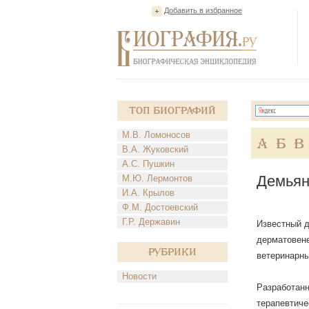
Добавить в избранное
Топ Биографий
М.В. Ломоносов
А
Б
В
В.А. Жуковский
А.С. Пушкин
Демьян
М.Ю. Лермонтов
И.А. Крылов
Ф.М. Достоевский
Г.Р. Державин
Известный д
дерматовене
Рубрики
ветеринарны
Новости
Разработанн
терапевтиче