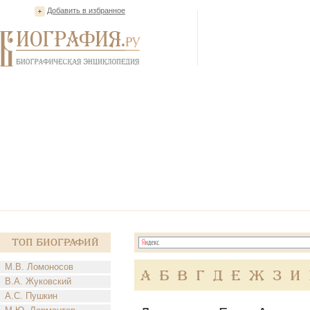
Добавить в избранное
Топ Биографий
М.В. Ломоносов
А
Б
В
Г
Д
Е
Ж
З
И
В.А. Жуковский
А.С. Пушкин