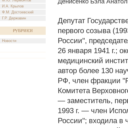
Денисенко Бэла Анатол
М.Ю. Лермонтов
И.А. Крылов
Ф.М. Достоевский
Г.Р. Державин
Депутат Государст
первого созыва (19
Рубрики
России", председат
Новости
26 января 1941 г.; 
медицинский институ
автор более 130 на
РФ, член фракции "
Комитета Верховног
— заместитель, пер
1993 г. — член Исп
России"; входила в