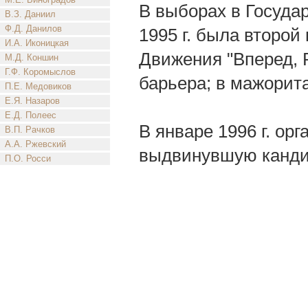
В выборах в Госуда
В.З. Даниил
Ф.Д. Данилов
1995 г. была второй
И.А. Иконицкая
Движения "Вперед, Р
М.Д. Коншин
Г.Ф. Коромыслов
барьера; в мажорит
П.Е. Медовиков
Е.Я. Назаров
Е.Д. Полеес
В январе 1996 г. ор
В.П. Рачков
А.А. Ржевский
выдвинувшую канди
П.О. Росси