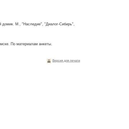
й домик. М., "Наследие", "Диалог-Сибирь",
Омске. По материалам анкеты.
Версия для печати