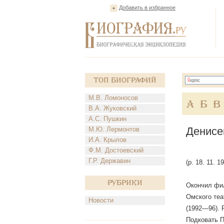
Добавить в избранное
Топ Биографий
М.В. Ломоносов
А
Б
В
В.А. Жуковский
А.С. Пушкин
Денисе
М.Ю. Лермонтов
И.А. Крылов
Ф.М. Достоевский
Г.Р. Державин
(р. 18. 11. 
Рубрики
Окончил фил
Омского теа
Новости
(1992—96). 
Подковать П