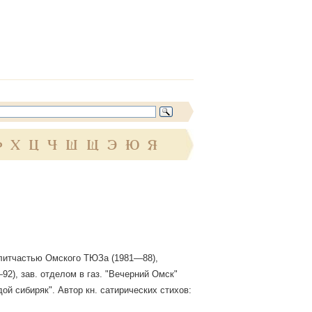
Ф
Х
Ц
Ч
Ш
Щ
Э
Ю
Я
. литчастью Омского ТЮЗа (1981—88),
92), зав. отделом в газ. "Вечерний Омск"
дой сибиряк". Автор кн. сатирических стихов: