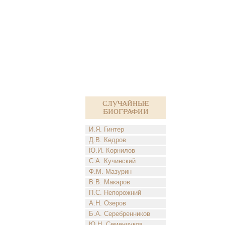
Случайные
биографии
И.Я. Гинтер
Д.В. Кедров
Ю.И. Корнилов
С.А. Кучинский
Ф.М. Мазурин
В.В. Макаров
П.С. Непорожний
А.Н. Озеров
Б.А. Серебренников
Ю.Н. Семенчуков