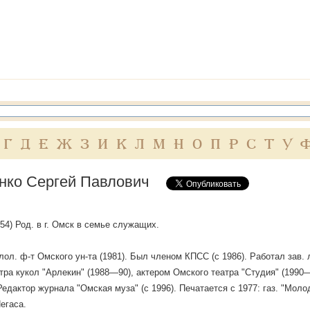
Г
Д
Е
Ж
З
И
К
Л
М
Н
О
П
Р
С
Т
У
нко Сергей Павлович
1954) Род. в г. Омск в семье служащих.
ол. ф-т Омского ун-та (1981). Был членом КПСС (с 1986). Работал зав
тра кукол "Арлекин" (1988—90), актером Омского театра "Студия" (1990—
Редактор журнала "Омская муза" (с 1996). Печатается с 1977: газ. "Моло
егаса.