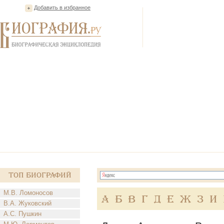
Добавить в избранное
Топ Биографий
М.В. Ломоносов
А
Б
В
Г
Д
Е
Ж
З
И
В.А. Жуковский
А.С. Пушкин