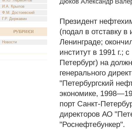
Дюков Александр Вале
М.Ю. Лермонтов
И.А. Крылов
Ф.М. Достоевский
Г.Р. Державин
Президент нефтехим
(подал в отставку в и
Рубрики
Ленинграде; окончи
Новости
институт в 1991 г.; с
Петербург) на долж
генерального дирек
"Петербургский нефт
экономике, 1998—19
порт Санкт-Петербу
директоров АО "Пет
"Роснефтебункер".