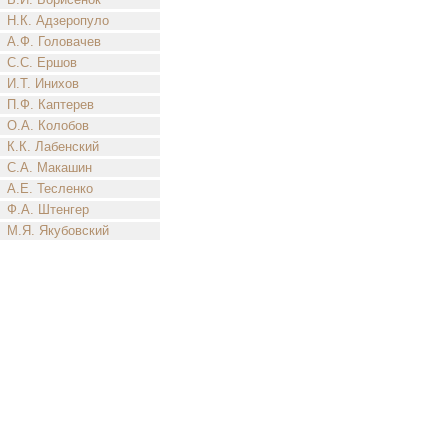
Н.К. Адзеропуло
А.Ф. Головачев
С.С. Ершов
И.Т. Инихов
П.Ф. Каптерев
О.А. Колобов
К.К. Лабенский
С.А. Макашин
А.Е. Тесленко
Ф.А. Штенгер
М.Я. Якубовский