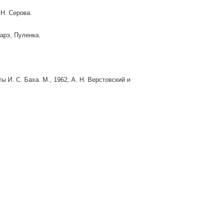
 Н. Серова.
арэ, Пуленка.
ы И. С. Баха. М., 1962; А. Н. Верстовский и