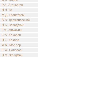
Р.А. Аганбегян
Н.Н. Ге
М.Д. Гранстрем
В.В. Держановский
Н.Б. Завадский
Г.М. Жижикин
С.А. Кочарян
П.С. Козлов
Ф.Ф. Моллер
Е.Ф. Солопов
Н.М. Фридман