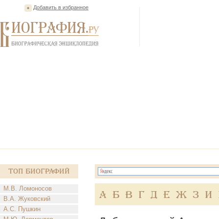
Добавить в избранное
Топ Биографий
М.В. Ломоносов
А
Б
В
Г
Д
Е
Ж
З
И
В.А. Жуковский
А.С. Пушкин