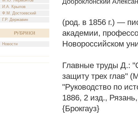
Доброклонский Алекса
М.Ю. Лермонтов
И.А. Крылов
Ф.М. Достоевский
Г.Р. Державин
(род. в 1856 г.) — 
академии, профессо
Рубрики
Новороссийском уни
Новости
Главные труды Д.: "
защиту трех глав" (
"Руководство по исто
1886, 2 изд., Рязань, 
{Брокгауз}