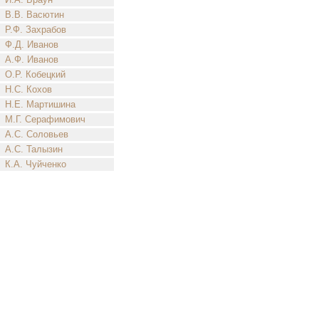
В.В. Васютин
Р.Ф. Захрабов
Ф.Д. Иванов
А.Ф. Иванов
О.Р. Кобецкий
Н.С. Кохов
Н.Е. Мартишина
М.Г. Серафимович
А.С. Соловьев
А.С. Талызин
К.А. Чуйченко