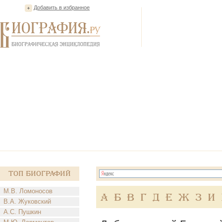
Добавить в избранное
Топ Биографий
М.В. Ломоносов
А
Б
В
Г
Д
Е
Ж
З
И
В.А. Жуковский
А.С. Пушкин