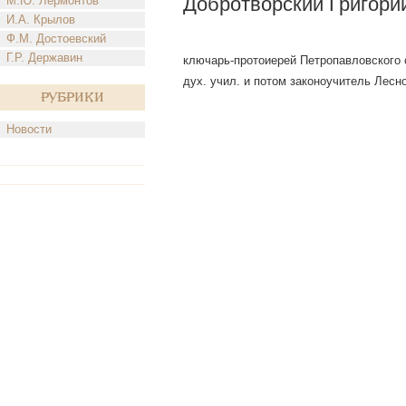
Добротворский Григори
М.Ю. Лермонтов
И.А. Крылов
Ф.М. Достоевский
Г.Р. Державин
ключарь-протоиерей Петропавловского со
дух. учил. и потом законоучитель Лесн
Рубрики
Новости