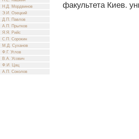
факультета Киев. уни
Н.Д. Мордвинов
Э.И. Озецкий
Д.П. Павлов
А.П. Прытков
Я.Я. Рийс
С.П. Сорокин
М.Д. Суханов
Ф.Г. Углов
В.А. Усович
Ф.И. Цац
А.П. Соколов