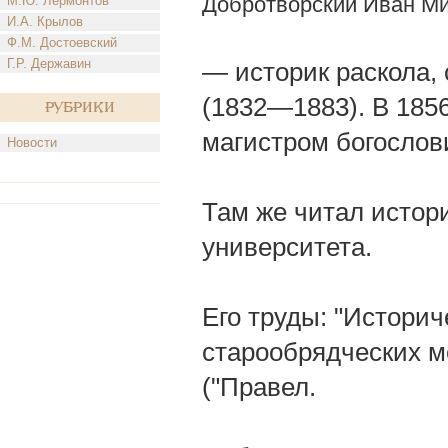
Добротворский Иван М
М.Ю. Лермонтов
И.А. Крылов
Ф.М. Достоевский
Г.Р. Державин
— историк раскола,
(1832—1883). В 185
Рубрики
магистром богослов
Новости
Там же читал истор
университета.
Его труды: "Историч
старообрядческих м
("Правел.