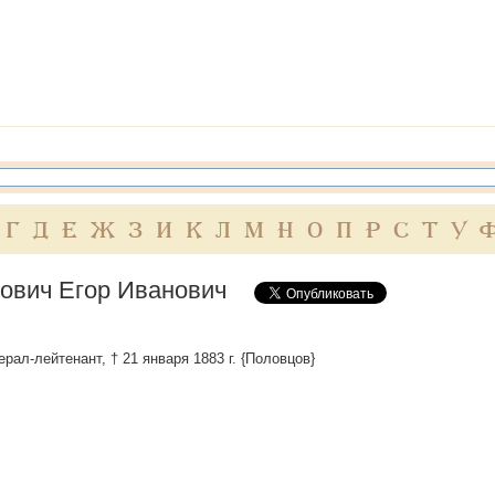
Г
Д
Е
Ж
З
И
К
Л
М
Н
О
П
Р
С
Т
У
ович Егор Иванович
рал-лейтенант, † 21 января 1883 г. {Половцов}