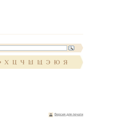
Ф
Х
Ц
Ч
Ш
Щ
Э
Ю
Я
Версия для печати