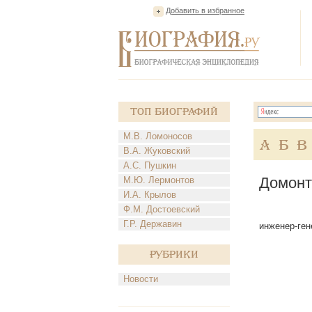
Добавить в избранное
Топ Биографий
М.В. Ломоносов
А
Б
В
В.А. Жуковский
А.С. Пушкин
Домонт
М.Ю. Лермонтов
И.А. Крылов
Ф.М. Достоевский
Г.Р. Державин
инженер-гене
Рубрики
Новости