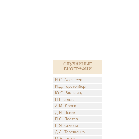
Случайные
биографии
И.С. Алексеев
И.Д. Герстенберг
Ю.С. Залькинд
П.В. Злов
А.М. Лобок
Д.И. Новик
П.С. Полтев
Е.Я. Сечени
Д.А. Терещенко
М.А. Титов