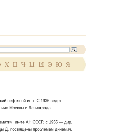
Ф
Х
Ц
Ч
Ш
Щ
Э
Ю
Я
нский нефтяной ин-т. С 1936 ведет
ниях Москвы и Ленинграда.
ематич. ин-те АН СССР, с 1955 — дир.
уды Д. посвящены проблемам динамич.