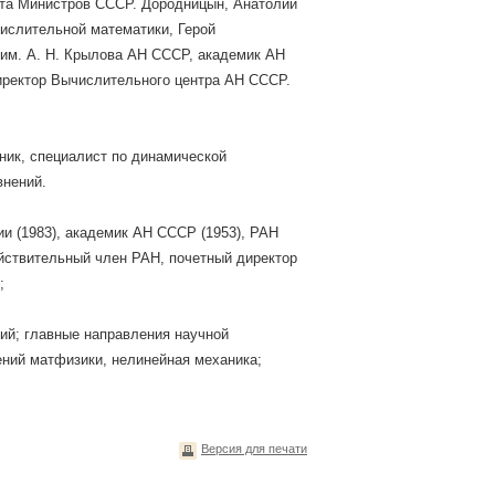
вета Министров СССР. Дородницын, Анатолий
числительной математики, Герой
 им. А. Н. Крылова АН СССР, академик АН
иректор Вычислительного центра АН СССР.
ник, специалист по динамической
внений.
и (1983), академик АН СССР (1953), РАН
ействительный член РАН, почетный директор
;
ий; главные направления научной
ний матфизики, нелинейная механика;
Версия для печати