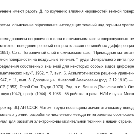
чение имеют работы Д. по изучению влияния неровностей земной повер
ретич. объяснение образования нисходящих течений над горными хребт
сследованием пограничного слоя в сжимаемом газе и сверхзвуковых теч
мптотич. поведения решений нек-рых классов нелинейных дифференциа
, 1951). Соч.: Пограничный слой в сжимаемом газе, "Прикладная математик
ной поверхности на воздушные течения, "Труды Центрального ин-та прог
ределения собственных значений для некоторых особых видов диффере
ематических наук", 1952, т. 7, вып. 6. Асимптотическое решение уравне
1947, т. 11, вып. 3. Дородницын, Анатолий Алексеевич (род. 2.12.1910) —
Р (1953), Герой Соц. Труда (1970). Род. в с. Башино (Тульская обл.). Ок
 наук (1942), проф. (1944). В 1936—55 работал в разл. НИИ и вузах Моск
иректор ВЦ АН СССР. Матем. труды посвящены асимптотическому повед
льных ур-ний, разработке численного метода интегральных соотношен
елал для развития электронно-вычислительной техники в нашей стране.