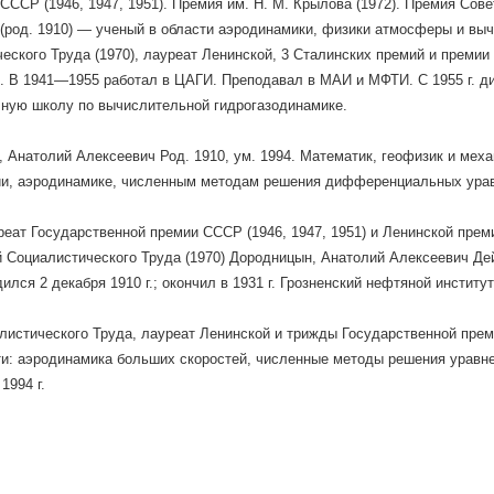
 СССР (1946, 1947, 1951). Премия им. Н. М. Крылова (1972). Премия Со
(род. 1910) — ученый в области аэродинамики, физики атмосферы и вы
еского Труда (1970), лауреат Ленинской, 3 Сталинских премий и премии
. В 1941—1955 работал в ЦАГИ. Преподавал в МАИ и МФТИ. С 1955 г. д
ную школу по вычислительной гидрогазодинамике.
 Анатолий Алексеевич Род. 1910, ум. 1994. Математик, геофизик и меха
ии, аэродинамике, численным методам решения дифференциальных ура
еат Государственной премии СССР (1946, 1947, 1951) и Ленинской преми
ой Социалистического Труда (1970) Дородницын, Анатолий Алексеевич Д
ился 2 декабря 1910 г.; окончил в 1931 г. Грозненский нефтяной институт
листического Труда, лауреат Ленинской и трижды Государственной прем
и: аэродинамика больших скоростей, численные методы решения уравне
1994 г.