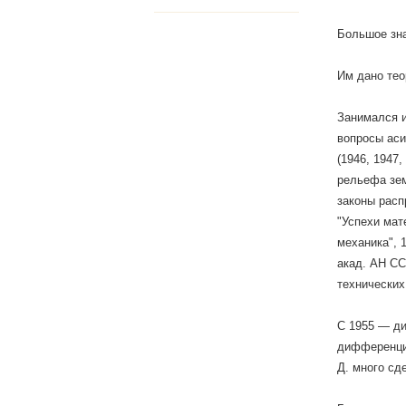
Большое зна
Им дано тео
Занимался и
вопросы аси
(1946, 1947
рельефа зем
законы расп
"Успехи мат
механика", 
акад. АН ССС
технических
С 1955 — д
дифференциа
Д. много сд