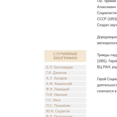
Гос. премия
Алексеевич 
Социалистич
СССР (1953)
Создал науч
Дородницын,
метеоролог
Случайные
Трижды лаур
биографии
(1991). Гер
ВЦ РАН; род
Е.П. Белозерцев
Г.И. Данилов
А.З. Захаров
Герой Социа
А.М. Кишенский
деятельност
Ф.Н. Левицкий
скончался в 
П.И. Никонов
Г.С. Няга
П.С. Погребняк
Ю.И. Скуратов
В.П. Протопопов