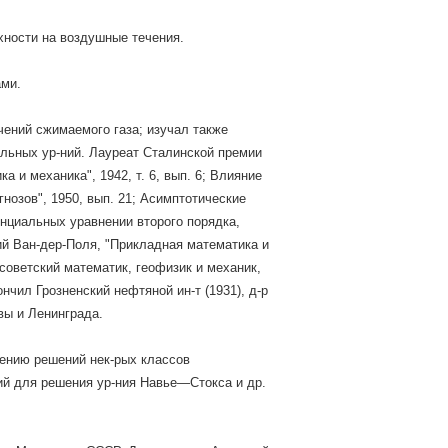
хности на воздушные течения.
ами.
ений сжимаемого газа; изучал также
льных ур-ний. Лауреат Сталинской премии
а и механика", 1942, т. 6, вып. 6; Влияние
нозов", 1950, вып. 21; Асимптотические
нциальных уравнении второго порядка,
ний Ван-дер-Поля, "Прикладная математика и
 советский математик, геофизик и механик,
ончил Грозненский нефтяной ин-т (1931), д-р
вы и Ленинграда.
ению решений нек-рых классов
ий для решения ур-ния Навье—Стокса и др.