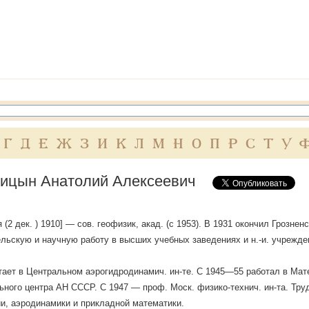
Г
Д
Е
Ж
З
И
К
Л
М
Н
О
П
Р
С
Т
У
ицын Анатолий Алексеевич
я (2 дек. ) 1910] — сов. геофизик, акад. (с 1953). В 1931 окончил Грозне
льскую и научную работу в высших учебных заведениях и н.-и. учрежде
тает в Центральном аэрогидродинамич. ин-те. С 1945—55 работал в Мат
ного центра АН СССР. С 1947 — проф. Моск. физико-технич. ин-та. Тр
и, аэродинамики и прикладной математики.