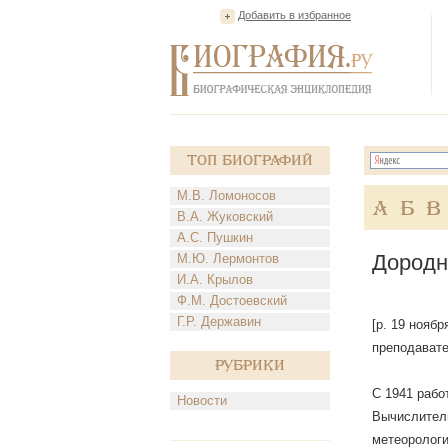
Добавить в избранное
Топ Биографий
М.В. Ломоносов
А
Б
В
В.А. Жуковский
А.С. Пушкин
Дородн
М.Ю. Лермонтов
И.А. Крылов
Ф.М. Достоевский
Г.Р. Державин
[р. 19 ноябр
преподавате
Рубрики
С 1941 рабо
Новости
Вычислитель
метеорологи