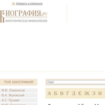
Добавить в избранное
Топ Биографий
М.В. Ломоносов
А
Б
В
Г
Д
Е
Ж
З
И
В.А. Жуковский
А.С. Пушкин