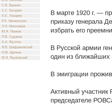
С.В. Брыкин
С.С. Батурин
В марте 1920 г. — п
Х.Е. Лазарев
приказу генерала Де
Р.К. Нигматулин
З.Н. Николаева
избрать его преемни
Ю.А. Панков
П.В. Судаков
А.А. Фуллон
В Русской армии ге
Я.В. Шафрановский
Н.М. Щепкин
один из ближайших
М.Я. Якубовский
В эмиграции прожив
Активный участник 
председателе РОВС