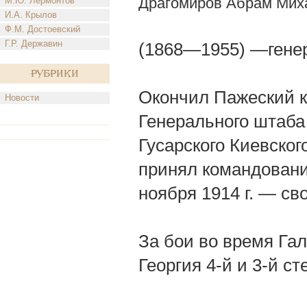
Драгомиров Абрам Мих
М.Ю. Лермонтов
И.А. Крылов
Ф.М. Достоевский
Г.Р. Державин
(1868—1955) —генер
Рубрики
Окончил Пажеский 
Новости
Генерального штаба 
Гусарского Киевско
принял командовани
ноября 1914 г. — с
За бои во время Га
Георгия 4-й и 3-й ст