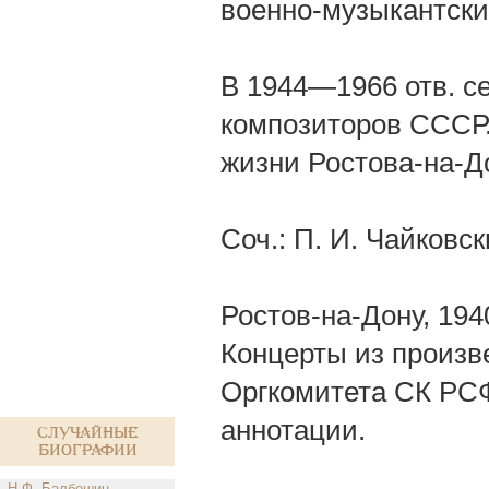
военно-музыкантски
В 1944—1966 отв. се
композиторов СССР.
жизни Ростова-на-До
Соч.: П. И. Чайковск
Ростов-на-Дону, 194
Концерты из произв
Оргкомитета СК РСФ
аннотации.
Случайные
биографии
Н.Ф. Балбошин