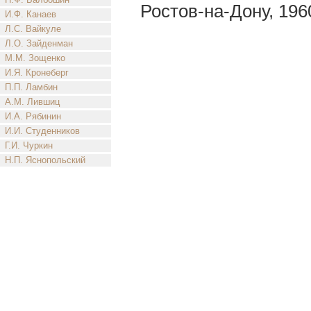
Ростов-на-Дону, 196
И.Ф. Канаев
Л.С. Вайкуле
Л.О. Зайденман
М.М. Зощенко
И.Я. Кронеберг
П.П. Ламбин
А.М. Лившиц
И.А. Рябинин
И.И. Студенников
Г.И. Чуркин
Н.П. Яснопольский