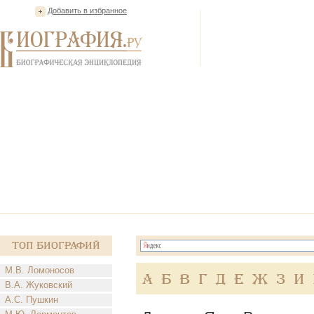
Добавить в избранное
Топ Биографий
М.В. Ломоносов
А
Б
В
Г
Д
Е
Ж
З
И
В.А. Жуковский
А.С. Пушкин