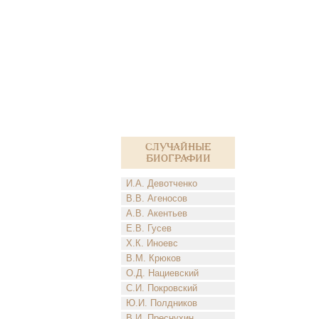
Случайные
биографии
И.А. Девотченко
В.В. Агеносов
А.В. Акентьев
Е.В. Гусев
Х.К. Иноевс
В.М. Крюков
О.Д. Нациевский
С.И. Покровский
Ю.И. Полдников
В.И. Преснухин