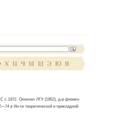
Ф
Х
Ц
Ч
Ш
Щ
Э
Ю
Я
С с 1972. Окончил ЛГУ (1952), д-р физико-
62—74 в Ин-те теоретической и прикладной