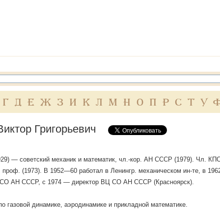
Г
Д
Е
Ж
З
И
К
Л
М
Н
О
П
Р
С
Т
У
Виктор Григорьевич
1929) — советский механик и математик, чл.-кор. АН СССР (1979). Чл. КПС
, проф. (1973). В 1952—60 работал в Ленингр. механическом ин-те, в 19
 СО АН СССР, с 1974 — директор ВЦ СО АН СССР (Красноярск).
по газовой динамике, аэродинамике и прикладной математике.