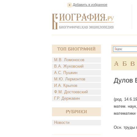
Добавить в избранное
Топ Биографий
М.В. Ломоносов
А
Б
В
В.А. Жуковский
А.С. Пушкин
Дулов 
М.Ю. Лермонтов
И.А. Крылов
Ф.М. Достоевский
Г.Р. Державин
(род. 14.6.
матем. наук
Рубрики
математики
Новости
Осн. труды 