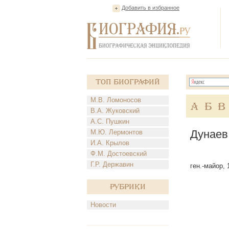
Добавить в избранное
Топ Биографий
М.В. Ломоносов
А
Б
В
В.А. Жуковский
А.С. Пушкин
Дунаев
М.Ю. Лермонтов
И.А. Крылов
Ф.М. Достоевский
Г.Р. Державин
ген.-майор, 
Рубрики
Новости