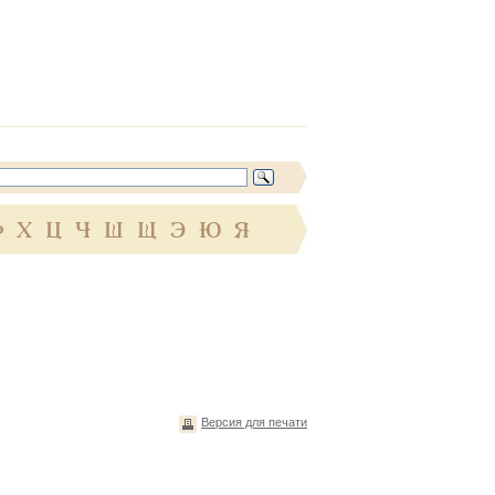
Ф
Х
Ц
Ч
Ш
Щ
Э
Ю
Я
Версия для печати