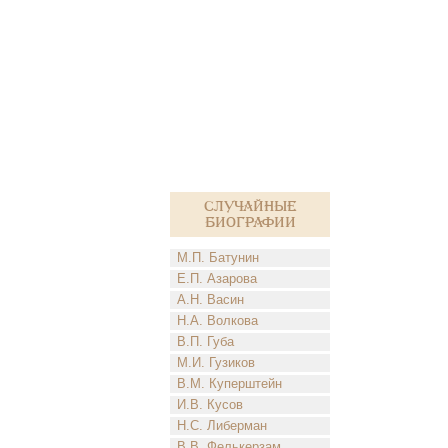
Случайные
биографии
М.П. Батунин
Е.П. Азарова
А.Н. Васин
Н.А. Волкова
В.П. Губа
М.И. Гузиков
В.М. Куперштейн
И.В. Кусов
Н.С. Либерман
В.В. Фелькерзам