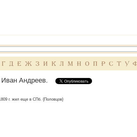
Г
Д
Е
Ж
З
И
К
Л
М
Н
О
П
Р
С
Т
У
 Иван Андреев.
1809 г. жил еще в СПб. {Половцов}