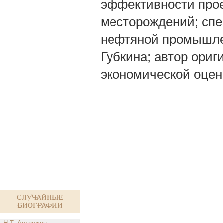
эффективности прое
месторождений; спе
нефтяной промышлен
Губкина; автор ори
экономической оцен
Случайные
биографии
Н.Т. Антошкин