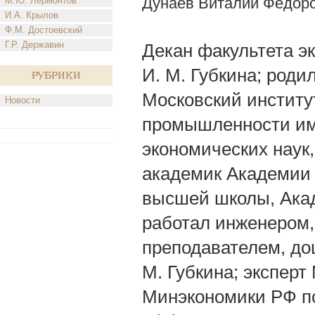
Дунаев Виталий Федор
М.Ю. Лермонтов
И.А. Крылов
Ф.М. Достоевский
Г.Р. Державин
Декан факультета э
И. М. Губкина; родил
Рубрики
Московский институ
Новости
промышленности им. 
экономических наук
академик Академии 
высшей школы, Ака
работал инженером,
преподавателем, до
М. Губкина; экспер
Минэкономики РФ по