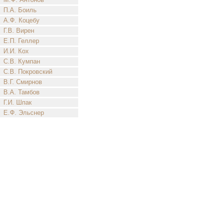
П.А. Боиль
А.Ф. Коцебу
Г.В. Вирен
Е.П. Геллер
И.И. Кох
С.В. Кумпан
С.В. Покровский
В.Г. Смирнов
В.А. Тамбов
Г.И. Шпак
Е.Ф. Эльснер