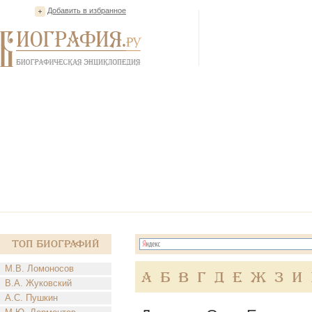
Добавить в избранное
Топ Биографий
М.В. Ломоносов
А
Б
В
Г
Д
Е
Ж
З
И
В.А. Жуковский
А.С. Пушкин