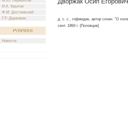
Дворжак Осип Егорович
М.Ю. Лермонтов
И.А. Крылов
Ф.М. Достоевский
Г.Р. Державин
д. с. с., гофмедик, автор сочин. "О хол
сент. 1860 г. {Половцов}
Рубрики
Новости