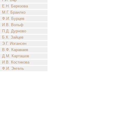
Е.Н. Березова
М.Г. Браилко
Ф.И. Бурцев
И.В. Вольф
П.Д. Дурново
Б.К. Зайцев
Э.Г. Иогансен
В.Ф. Караваев
Д.М. Карташов
И.В. Костикова
Ф.И. Энгель