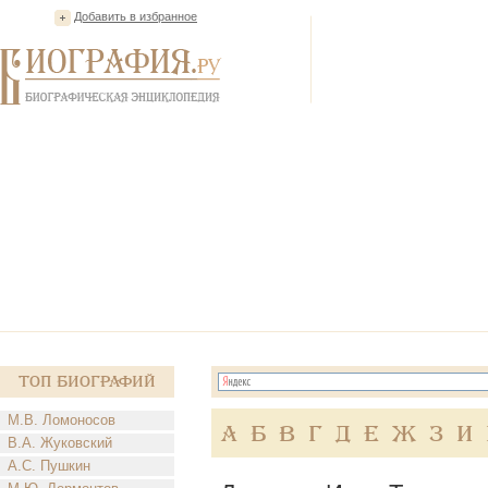
Добавить в избранное
Топ Биографий
М.В. Ломоносов
А
Б
В
Г
Д
Е
Ж
З
И
В.А. Жуковский
А.С. Пушкин