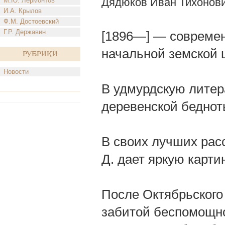
Дядюков Иван Тихонов
М.Ю. Лермонтов
И.А. Крылов
Ф.М. Достоевский
Г.Р. Державин
[1896—] — современ
начальной земской ш
Рубрики
Новости
В удмурдскую литер
деревенской беднот
В своих лучших рас
Д. дает яркую карт
После Октябрьского
забитой беспомощно