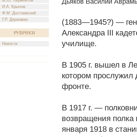
Дьяков Василий Аврам
М.Ю. Лермонтов
И.А. Крылов
Ф.М. Достоевский
Г.Р. Державин
(1883—1945?) — ген
Александра III каде
Рубрики
училище.
Новости
В 1905 г. вышел в Л
котором прослужил 
фронте.
В 1917 г. — полковн
возвращения полка 
января 1918 в стани