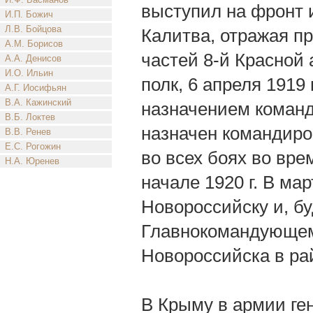
выступил на фронт 
И.П. Божич
Л.В. Бойцова
Калитва, отражая пр
А.М. Борисов
частей 8-й Красной 
А.А. Денисов
И.О. Ильин
полк, 6 апреля 1919
А.Г. Иосифьян
В.А. Кажинский
назначением команди
В.Б. Локтев
назначен командиро
В.В. Ренев
Е.С. Рогожин
во всех боях во вре
Н.А. Юренев
начале 1920 г. В мар
Новороссийску и, б
Главнокомандующем
Новороссийска в ра
В Крыму в армии ге