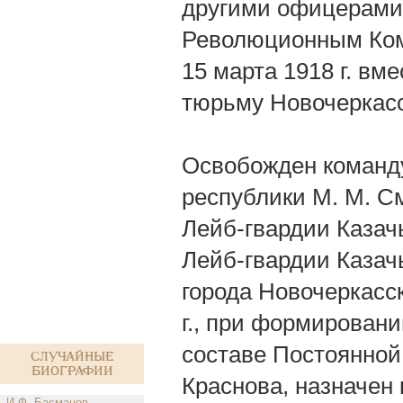
другими офицерами
Революционным Ком
15 марта 1918 г. в
тюрьму Новочеркасс
Освобожден команд
республики M. M. 
Лейб-гвардии Казач
Лейб-гвардии Казач
города Новочеркасск
г., при формировани
составе Постоянной
Случайные
биографии
Краснова, назначен 
И.Ф. Басманов