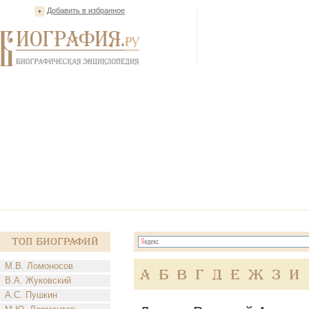
Добавить в избранное
Топ Биографий
М.В. Ломоносов
А
Б
В
Г
Д
Е
Ж
З
И
В.А. Жуковский
А.С. Пушкин