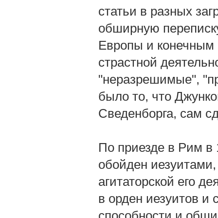
статьи в разных за
обширную переписк
Европы и конечным 
страстной деятельн
"неразрешимые", "п
было то, что Джунк
Сведенборга, сам с
По приезде в Рим в 
обойден иезуитами,
агитаторской его де
в орден иезуитов и
способности и обши