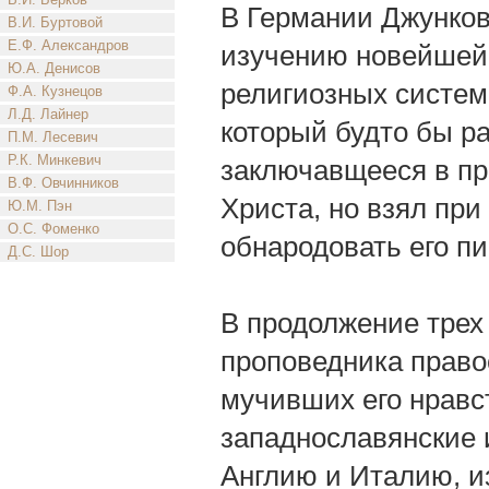
В Германии Джунков
В.И. Буртовой
Е.Ф. Александров
изучению новейшей
Ю.А. Денисов
религиозных систем 
Ф.А. Кузнецов
Л.Д. Лайнер
который будто бы р
П.М. Лесевич
Р.К. Минкевич
заключавщееся в пр
В.Ф. Овчинников
Христа, но взял при
Ю.М. Пэн
О.С. Фоменко
обнародовать его пи
Д.С. Шор
В продолжение трех 
проповедника право
мучивших его нравс
западнославянские 
Англию и Италию, и