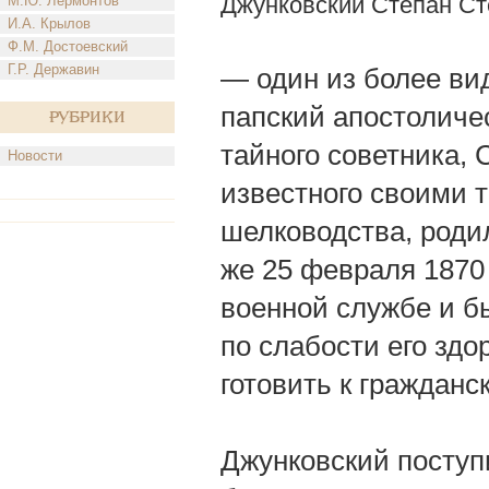
Джунковский Степан Ст
М.Ю. Лермонтов
И.А. Крылов
Ф.М. Достоевский
Г.Р. Державин
— один из более ви
папский апостоличе
Рубрики
тайного советника,
Новости
известного своими 
шелководства, родил
же 25 февраля 1870
военной службе и бы
по слабости его здо
готовить к гражданс
Джунковский поступ