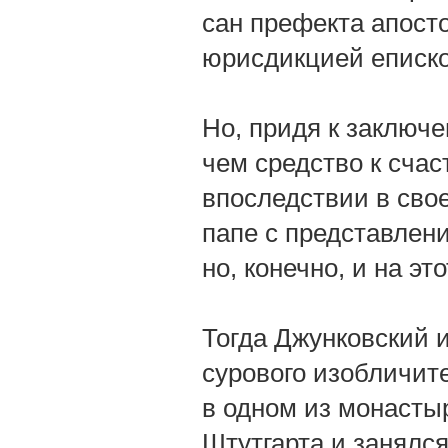
сан префекта апосто
юрисдикцией еписко
Но, придя к заключе
чем средство к счас
впоследствии в сво
папе с представлен
но, конечно, и на эт
Тогда Джунковский и
сурового изобличит
в одном из монасты
Штутгарта и занялс