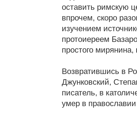
оставить римскую це
впрочем, скоро разо
изучением источнико
протоиереем Базаро
простого мирянина, 
Возвратившись в Росс
Джунковский, Степан
писатель, в католич
умер в православии с