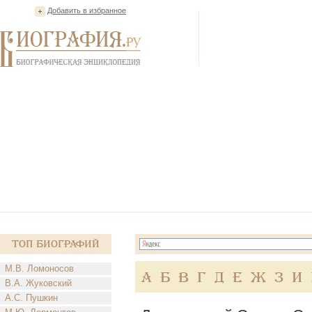
Добавить в избранное
Топ Биографий
М.В. Ломоносов
А
Б
В
Г
Д
Е
Ж
З
И
В.А. Жуковский
А.С. Пушкин