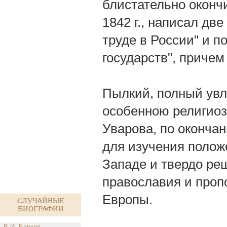
блистательно окончи
1842 г., написал дв
труде в России" и 
государств", приче
Пылкий, полный увл
особенною религиоз
Уварова, по окончан
для изучения полож
Западе и твердо ре
православия и проп
Европы.
Случайные
биографии
В.И. Берков