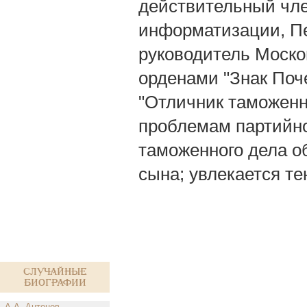
действительный чл
информатизации, Пе
руководитель Моско
орденами "Знак Поче
"Отличник таможенн
проблемам партийно
таможенного дела о
сына; увлекается те
Случайные
биографии
А.А. Антонов