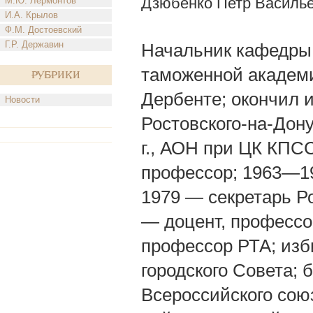
Дзюбенко Петр Василь
М.Ю. Лермонтов
И.А. Крылов
Ф.М. Достоевский
Г.Р. Державин
Начальник кафедры
таможенной академии 
Рубрики
Дербенте; окончил 
Новости
Ростовского-на-Дону
г., АОН при ЦК КПСС 
профессор; 1963—19
1979 — секретарь Р
— доцент, профессо
профессор РТА; изб
городского Совета;
Всероссийского сою