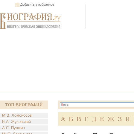
Добавить в избранное
Топ Биографий
М.В. Ломоносов
А
Б
В
Г
Д
Е
Ж
З
И
В.А. Жуковский
А.С. Пушкин