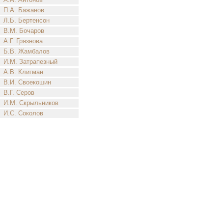
П.А. Бажанов
Л.Б. Бертенсон
В.М. Бочаров
А.Г. Грязнова
Б.В. Жамбалов
И.М. Затрапезный
А.В. Клигман
В.И. Своекошин
В.Г. Серов
И.М. Скрыльников
И.С. Соколов