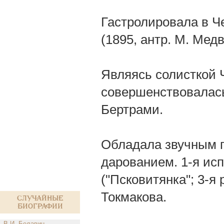
Гастролировала в Че
(1895, антр. М. Мед
Являясь солисткой 
совершенствовалась
Бертрами.
Обладала звучным г
дарованием. 1-я исп
("Псковитянка"; 3-я 
Токмакова.
Случайные
биографии
В.И. Белавин