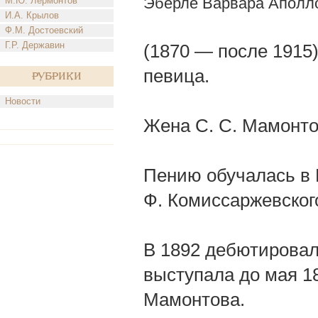
Эберле Варвара Аполл
М.Ю. Лермонтов
И.А. Крылов
Ф.М. Достоевский
Г.Р. Державин
(1870 — после 1915)
певица.
Рубрики
Новости
Жена С. С. Мамонто
Пению обучалась в М
Ф. Комиссаржевског
В 1892 дебютировала
выступала до мая 18
Мамонтова.