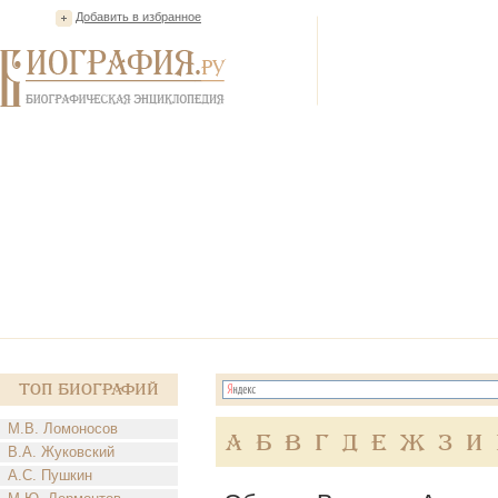
Добавить в избранное
Топ Биографий
М.В. Ломоносов
А
Б
В
Г
Д
Е
Ж
З
И
В.А. Жуковский
А.С. Пушкин