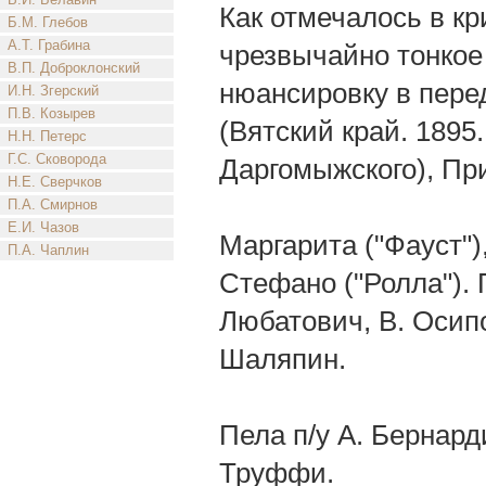
Как отмечалось в к
Б.М. Глебов
А.Т. Грабина
чрезвычайно тонкое
В.П. Доброклонский
нюансировку в пере
И.Н. Згерский
П.В. Козырев
(Вятский край. 1895.
Н.Н. Петерс
Г.С. Сковорода
Даргомыжского), Пр
Н.Е. Сверчков
П.А. Смирнов
Е.И. Чазов
Маргарита ("Фауст")
П.А. Чаплин
Стефано ("Ролла"). 
Любатович, В. Осипо
Шаляпин.
Пела п/у А. Бернард
Труффи.