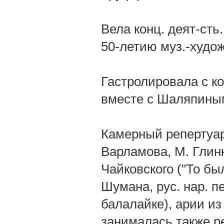
Вела конц. деят-сть
50-летию муз.-худож
Гастролировала с ко
вместе с Шаляпиным
Камерный репертуар
Варламова, М. Глинк
Чайковского ("То бы
Шумана, рус. нар. п
балалайке), арии из
занималась также р