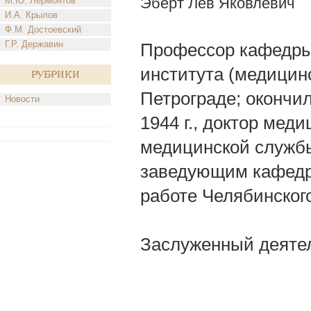
Эберт Лев Яковлевич
М.Ю. Лермонтов
И.А. Крылов
Ф.М. Достоевский
Г.Р. Державин
Профессор кафедры
института (медицинск
Рубрики
Петрограде; окончи
Новости
1944 г., доктор мед
медицинской службы
заведующим кафедро
работе Челябинског
Заслуженный деятел