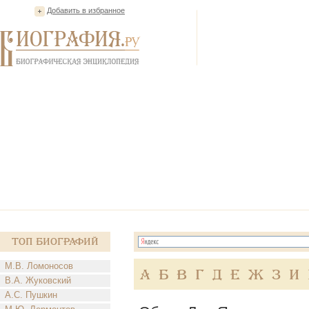
Добавить в избранное
Топ Биографий
М.В. Ломоносов
А
Б
В
Г
Д
Е
Ж
З
И
В.А. Жуковский
А.С. Пушкин