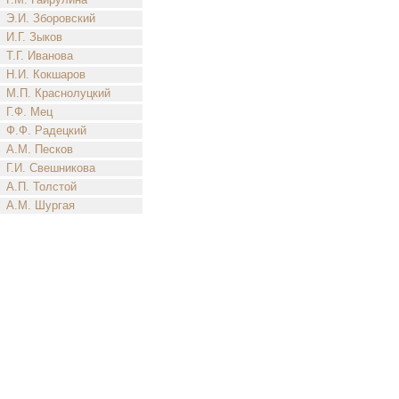
Э.И. Зборовский
И.Г. Зыков
Т.Г. Иванова
Н.И. Кокшаров
М.П. Краснолуцкий
Г.Ф. Мец
Ф.Ф. Радецкий
А.М. Песков
Г.И. Свешникова
А.П. Толстой
А.М. Шургая