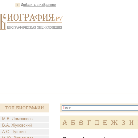
Добавить в избранное
Топ Биографий
М.В. Ломоносов
А
Б
В
Г
Д
Е
Ж
З
И
В.А. Жуковский
А.С. Пушкин