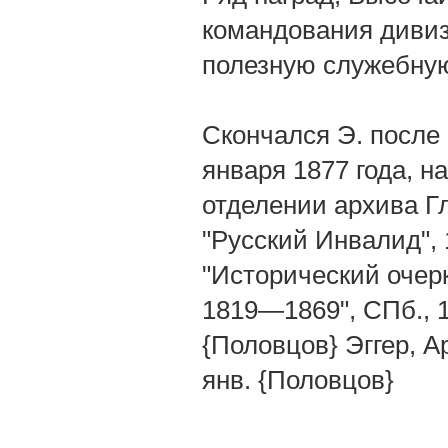
командования дивиз
полезную служебную
Скончался Э. после
января 1877 года, н
отделении архива Гл
"Русский Инвалид", 
"Исторический очер
1819—1869", СПб., 18
{Половцов} Эггер, Ар
янв. {Половцов}