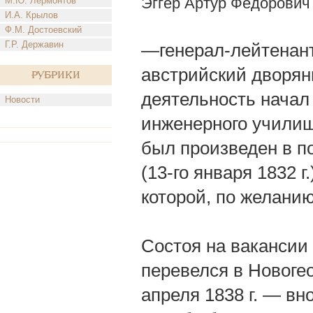
Эггер Артур Федорович
М.Ю. Лермонтов
И.А. Крылов
Ф.М. Достоевский
Г.Р. Державин
—генерал-лейтенант
австрийский дворяни
Рубрики
деятельность начал
Новости
инженерного училища 
был произведен в п
(13-го января 1832 
которой, по желани
Состоя на вакансии п
перевелся в Новогео
апреля 1838 г. — вн