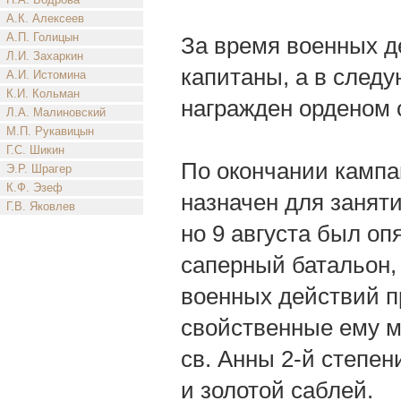
А.К. Алексеев
А.П. Голицын
За время военных де
Л.И. Захаркин
капитаны, а в след
А.И. Истомина
К.И. Кольман
награжден орденом с
Л.А. Малиновский
М.П. Рукавицын
Г.С. Шикин
По окончании кампан
Э.Р. Шрагер
К.Ф. Эзеф
назначен для занят
Г.В. Яковлев
но 9 августа был оп
саперный батальон, 
военных действий пр
свойственные ему м
св. Анны 2-й степен
и золотой саблей.