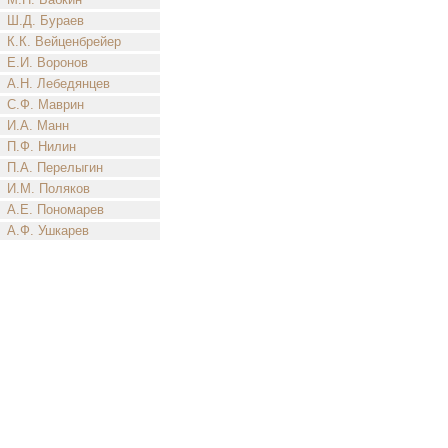
Ш.Д. Бураев
К.К. Вейценбрейер
Е.И. Воронов
А.Н. Лебедянцев
С.Ф. Маврин
И.А. Манн
П.Ф. Нилин
П.А. Перелыгин
И.М. Поляков
А.Е. Пономарев
А.Ф. Ушкарев