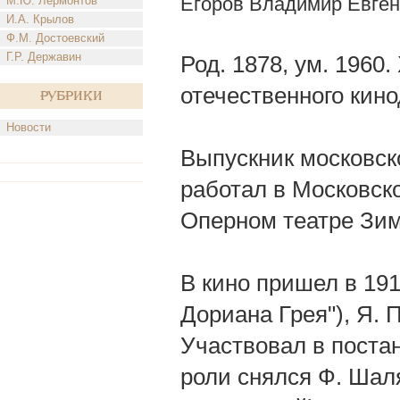
Егоров Владимир Евген
М.Ю. Лермонтов
И.А. Крылов
Ф.М. Достоевский
Г.Р. Державин
Род. 1878, ум. 1960.
отечественного кино
Рубрики
Новости
Выпускник московск
работал в Московск
Оперном театре Зим
В кино пришел в 191
Дориана Грея"), Я.
Участвовал в постан
роли снялся Ф. Шаля