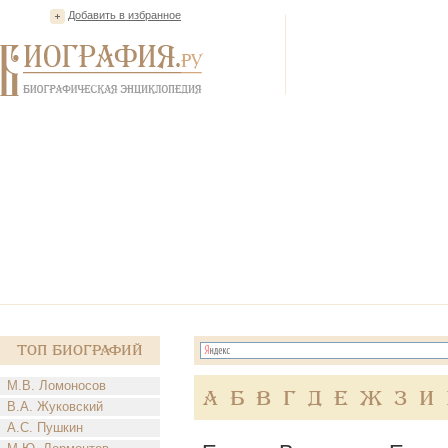
Добавить в избранное
Топ Биографий
М.В. Ломоносов
А
Б
В
Г
Д
Е
Ж
З
И
В.А. Жуковский
А.С. Пушкин