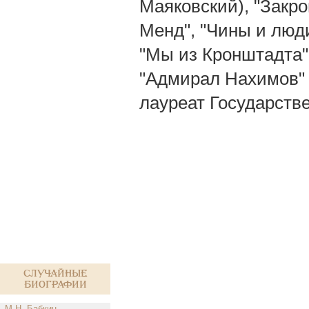
Маяковский), "Закро
Менд", "Чины и люди
"Мы из Кронштадта",
"Адмирал Нахимов" 
лауреат Государств
Случайные
биографии
М.Н. Бабкин