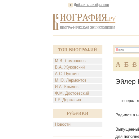
Добавить в избранное
Топ Биографий
М.В. Ломоносов
А
Б
В
В.А. Жуковский
А.С. Пушкин
Эйлер 
М.Ю. Лермонтов
И.А. Крылов
Ф.М. Достоевский
Г.Р. Державин
— генерал-л
Рубрики
Родился в н
Новости
Выпущенный 
для пополне