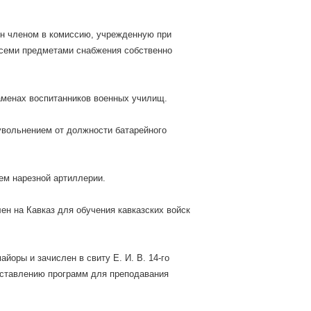
чен членом в комиссию, учрежденную при
всеми предметами снабжения собственно
заменах воспитанников военных училищ.
 увольнением от должности батарейного
ем нарезной артиллерии.
ен на Кавказ для обучения кавказских войск
айоры и зачислен в свиту Е. И. В. 14-го
оставлению программ для преподавания