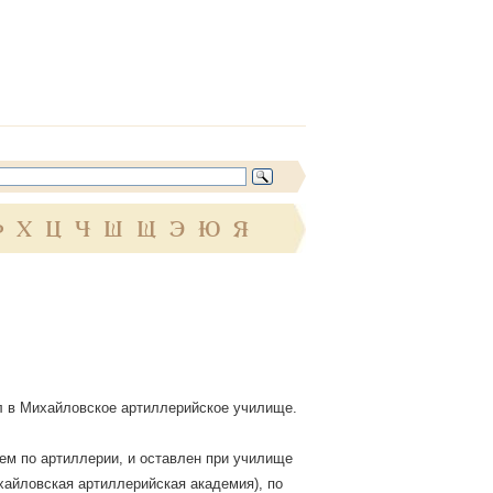
Ф
Х
Ц
Ч
Ш
Щ
Э
Ю
Я
ил в Михайловское артиллерийское училище.
ием по артиллерии, и оставлен при училище
хайловская артиллерийская академия), по