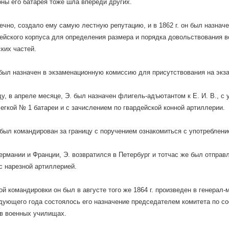
оны его батарея тоже шла впереди других.
нечно, создало ему самую лестную репутацию, и в 1862 г. он был назна
ейского корпуса для определения размера и порядка довольствования 
ких частей.
. был назначен в экзаменационную комиссию для присутствования на эк
ду, в апреле месяце, Э. был назначен флигель-адъютантом к Е. И. В., с
егкой № 1 батареи и с зачислением по гвардейской конной артиллерии.
 был командирован за границу с поручением ознакомиться с употреблени
ермании и Франции, Э. возвратился в Петербург и тотчас же был отправл
 нарезной артиллерией.
ой командировки он был в августе того же 1864 г. произведен в генерал-м
дующего года состоялось его назначение председателем комитета по с
в военных училищах.