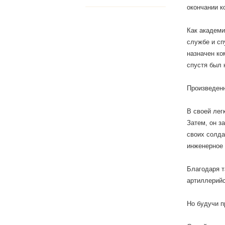
окончании к
Как академи
службе и сп
назначен ко
спустя был 
Произведенн
В своей лег
Затем, он з
своих солда
инженерное 
Благодаря т
артиллерийс
Но будучи п