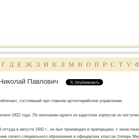
Г
Д
Е
Ж
З
И
К
Л
М
Н
О
П
Р
С
Т
У
Николай Павлович
ейтенант, состоявший при главном артиллерийском управлении.
ачале 1822 года. По окончании одного из кадетских корпусов он поступ
оттуда в августе 1842 г., он был произведен в прапорщики, с зачислен
ния своего специального образования в офицерских классах (теперь Ми