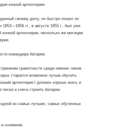
рдии конной артиллерии.
еданный своему делу, он быстро пошел по
1853—1856 гг., в августе 1855 г., был уже
 конной артиллерии, несколько же месяцев
ерии.
ости командира батареи.
странении грамотности среди нижних чинов.
оторых старался возможно лучше обучить
ороший артиллерист должен хорошо знать и
 песка и снега строить батареи.
 одной из самых лучших, самых обученных
 и хозяином.