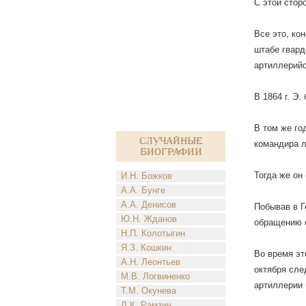
С этой стор
Все это, ко
штабе гвард
артиллерийс
В 1864 г. Э
В том же го
Случайные
командира л
биографии
Тогда же он
И.Н. Божков
А.А. Бунге
А.А. Денисов
Побывав в Г
Ю.Н. Жданов
обращению с
Н.П. Колотыгин
Я.З. Кошкин
Во время эт
А.Н. Леонтьев
октября сле
М.В. Логвиненко
артиллерии 
Т.М. Окунева
Л.К. Рамзин