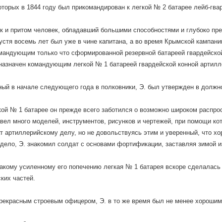
оторых в 1844 году был прикомандирован к легкой № 2 батарее лейб-гва
к и притом человек, обладавший большими способностями и глубоко пр
устя восемь лет был уже в чине капитана, а во время Крымской кампании 
мандующим только что сформированной резервной батареей гвардейской
назначен командующим легкой № 1 батареей гвардейской конной артилл
ый в начале следующего года в полковники, Э. был утвержден в должн
кой № 1 батарее он прежде всего заботился о возможно широком распро
авел много моделей, инструментов, рисунков и чертежей, при помощи к
т артиллерийскому делу, но не довольствуясь этим и уверенный, что х
дело, Э. знакомил солдат с основами фортификации, заставляя зимой из
акому усиленному его попечению легкая № 1 батарея вскоре сделалась
ких частей.
рекрасным строевым офицером, Э. в то же время был не менее хорошим