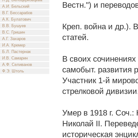
Вестн.") и переводов
А.И. Бельский
В.Г. Бессарабов
А.К. Булатович
Креп. война и др.).
В.В. Бушуев
В.С. Гришин
статей.
А.Г. Захаров
И.А. Кремер
Б.Л. Пастернак
В своих сочинениях 
И.В. Самарин
А.Ф. Селиванов
самобыт. развития р
Ф.Э. Штоль
Участник 1-й миров
стрелковой дивизии
Умер в 1918 г. Соч.
Николай II. Переведе
историческая энцик