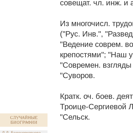
совещат. чл. инж. и
Из многочисл. трудо
("Рус. Инв.", "Развед
"Ведение соврем. во
крепостями"; "Наш у
"Современ. взгляды 
"Суворов.
Кратк. оч. боев. де
Троице-Сергиевой Ла
"Сельск.
Случайные
биографии
Л.Д. Белоцерковцева