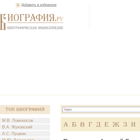
Добавить в избранное
Топ Биографий
М.В. Ломоносов
А
Б
В
Г
Д
Е
Ж
З
И
В.А. Жуковский
А.С. Пушкин