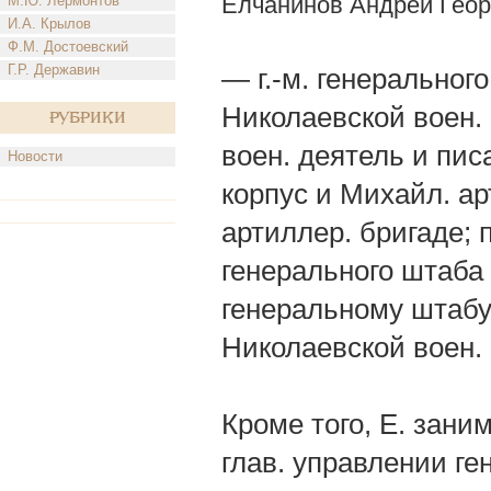
Елчанинов Андрей Геор
М.Ю. Лермонтов
И.А. Крылов
Ф.М. Достоевский
Г.Р. Державин
— г.-м. генеральног
Николаевской воен.
Рубрики
воен. деятель и писа
Новости
корпус и Михайл. ар
артиллер. бригаде;
генерального штаба 
генеральному штабу 
Николаевской воен. 
Кроме того, Е. зани
глав. управлении ген