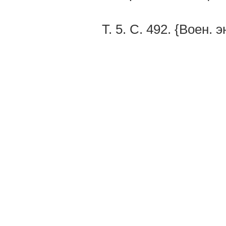
Т. 5. С. 492. {Воен. э