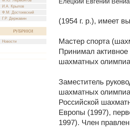
Елецкий Евгений Вени
М.Ю. Лермонтов
И.А. Крылов
Ф.М. Достоевский
Г.Р. Державин
(1954 г. р.), имеет
Рубрики
Мастер спорта (шах
Новости
Принимал активное 
шахматных олимпиад
Заместитель руково
шахматных олимпиад
Российской шахмат
Европы (1997), пер
1997). Член правле