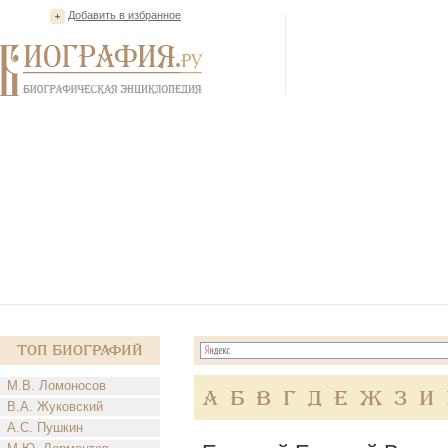
Добавить в избранное
Топ Биографий
М.В. Ломоносов
А
Б
В
Г
Д
Е
Ж
З
И
В.А. Жуковский
А.С. Пушкин