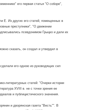
временнике" его первая статья "О соборе",
и Е. Из других его статей, помещенных в
ловные преступники", "О движении
подписывались псевдонимом Грыцко и дали их
можно сказать, он создал и утвердил в
 сделали его одною из руководящих сил
рико-литературных статей: "Очерки истории
ратура XVIII в. не с точки зрения ее
идеалов и публицистического значения.
рянин и дворянская газета "Весть"". В