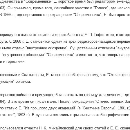
удничества в "Современнике" Е. короткое время был редактором еженеде
863). Он принимал, кроме того, ближайшее участие в "Голосе", где неско
 В 1866 г., одновременно с прекращением "Современника", Е. был аресто
.
периоду его жизни относится и женитьба его на Е. П. Гофштетер, в котор
уга. С 1868 г. Е. становится одним из трех редакторов-пайщиков переш
е было отдано "внутреннее обозрение". Существенным отличием "внутре
т "внутреннего обозрения" "Современника" является то, что теперь на пе
и и горестями.
красовым и Салтыковым, Е. много способствовал тому, что "Отечествен
вующим" органом.
. серьезно заболел и принужден был выехать за границу для лечения, г
884). В это время он писал мало. После прекращения "Отечественных За
ю статью Е. "Из прошлого двух академий" (в "Вестнике Европы", 1891 г.
гатстве", 1893 г.). В рукописи остались отрывочные автобиографические
пользовался отчасти Н. К. Михайловский для своих статей о Е. Е. сконч