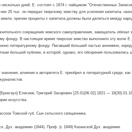
з несколько дней. Е. состоял с 1874 г. пайщиком "Отечественных Записок
з них 20 тыс. он передал тверскому земству для усиления капитала, на
 земли, причем проценты с капитала должны были делиться между нар
ачительного сокращения земского самоуправления, завещатель обязал з
му фонду. В настоящее время тверское земство выполнило эту волю Е.
енно литературному фонду. Писавший большей частью анонимно, изредк
тным большой публике, в которой, однако, его обозрения пользовались
значения, влияния и авторитета Е. приобрел в литературной среде, как
журналистов.
{Брокгауз} Елисеев, Григорий Захарович [25.01(06.02).1821 — 18(30).01.
ории искусства.
пасское Томской губ. Сын сельского священника.
к. Дух. академию (1844). Проф. (с 1849) Казанской Дух. академии.