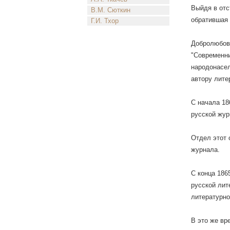
Выйдя в отст
В.М. Сюткин
обратившая 
Г.И. Тхор
Добролюбов 
"Современни
народонасел
автору лите
С начала 18
русской жур
Отдел этот 
журнала.
С конца 186
русской лит
литературно
В это же вр