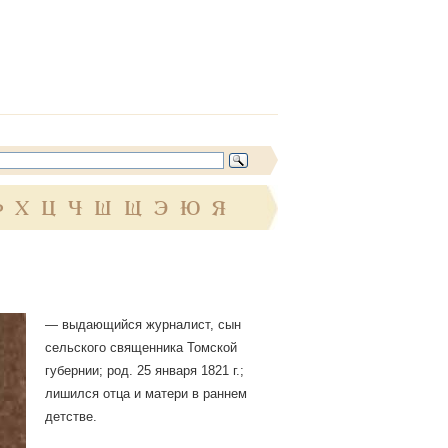
Ф
Х
Ц
Ч
Ш
Щ
Э
Ю
Я
— выдающийся журналист, сын
сельского священника Томской
губернии; род. 25 января 1821 г.;
лишился отца и матери в раннем
детстве.