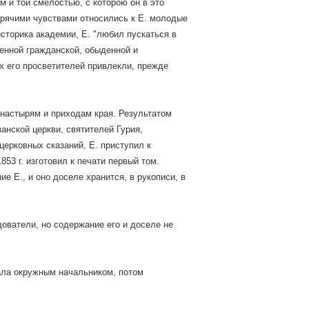
 и той смелостью, с которою он в это
орячими чувствами относились к Е. молодые
историка академии, Е. "любил пускаться в
енной гражданской, обыденной и
х его просветителей привлекли, прежде
настырям и приходам края. Результатом
анской церкви, святителей Гурия,
церковных сказаний, Е. приступил к
53 г. изготовил к печати первый том.
е Е., и оно доселе хранится, в рукописи, в
ватели, но содержание его и доселе не
чала окружным начальником, потом