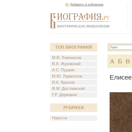
Добавить в избранное
Топ Биографий
М.В. Ломоносов
А
Б
В
В.А. Жуковский
А.С. Пушкин
Елисее
М.Ю. Лермонтов
И.А. Крылов
Ф.М. Достоевский
Г.Р. Державин
Рубрики
Новости