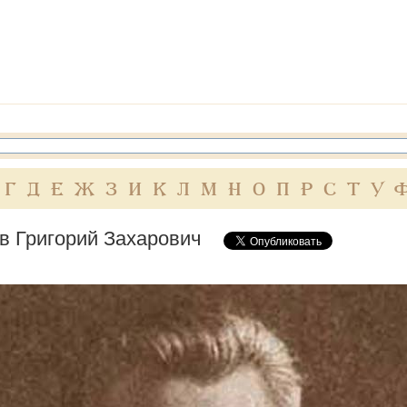
Г
Д
Е
Ж
З
И
К
Л
М
Н
О
П
Р
С
Т
У
в Григорий Захарович