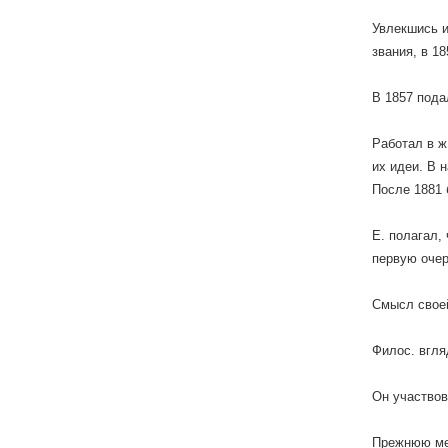
Увлекшись и
звания, в 1
В 1857 пода
Работал в ж
их идеи. В 
После 1881 
Е. полагал,
первую очер
Смысл своей
Филос. вгля
Он участвов
Прежнюю мет