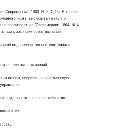
" (Современник. 1863. № 3. С.48). В теории
оловного мозга, высказывал мысль о
нно реализоваться (Современник. 1864. № 4.
тствии с законами естествознания.
чая об-во, развивается поступательно в
тных положительных знаний.
овым об-вом, опираясь на крестьянскую
оуправления.
еформ, от остатков крепостничества.
иважнейшая.
усству.