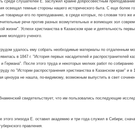
ь среди слушателей Е. заслужил крайне добросовестным преподаванием
мя освещал темные стороны нашего исторического быта. С еще более г
ые товарищи его по преподаванию, в среде которых, по словам того же 
ичительные речи против разных возмутительных и вопиющих зол соврем
ой жизни". Успехи христианства в Казанском крае и деятельность первы
ание молодого ученого.
рудом удалось ему собрать необходимые материалы по отдаленным мо
 явилась в 1847 г. "История первых насадителей и распространителей каз
и Германа". После этого труда и некоторых мелких работ по собиранию 
руду по "Истории распространения христианства в Казанском крае" и в 18
я цензура не нашла, по-видимому, возможным выпустить в свет сочинени
наменский свидетельствует, что им пользовались последующие исследо
е этого эпизода Е. оставил академию и три года служил в Сибири, сна
губернского правления.