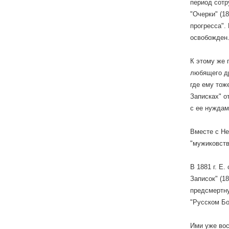
период сотр
"Очерки" (1
прогресса".
освобожден
К этому же 
любящего др
где ему тож
Записках" о
с ее нуждам
Вместе с Не
"мужиковст
В 1881 г. Е
Записок" (1
предсмертну
"Русском Бо
Ими уже вос