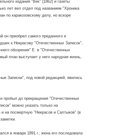
льного издания "Век" (1862) и газеты
лько лет вел отдел под названием "Хроника
ван по каракозовскому делу, но вскоре
ой он приобрел самого преданного и
едших к Некрасову "Отечественных Записок",
ннего обозрения" Е. в "Отечественных
рвый план выступает у него народная жизнь,
ные Записки", под новой редакцией, явились
де и пробыл до прекращения "Отечественных
писок" можно указать только на
) и на посмертную "Некрасов и Салтыков" (в
 заметки.
ался в январе 1891 г.; жена его последовала