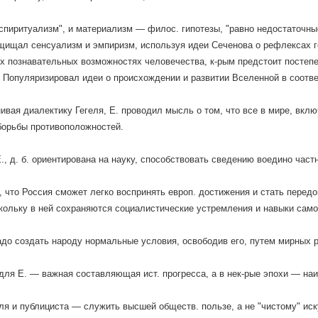
"спиритуализм", и материализм — филос. гипотезы, "равно недостаточные
щищал сенсуализм и эмпиризм, используя идеи Сеченова о рефлексах г
х познавательных возможностях человечества, к-рым предстоит постепе
 Популяризировал идеи о происхождении и развитии Вселенной в соотве
ивая диалектику Гегеля, Е. проводил мысль о том, что все в мире, вклю
борьбы противоположностей.
Е., д. б. ориентирована на науку, способствовать сведению воедино час
, что Россия сможет легко воспринять европ. достижения и стать перед
кольку в ней сохраняются социалистические устремления и навыки сам
адо создать народу нормальные условия, освободив его, путем мирных р
для Е. — важная составляющая ист. прогресса, а в нек-рые эпохи — на
ля и публициста — служить высшей обществ. пользе, а не "чистому" иск