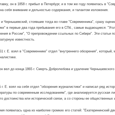
авку, он в 1858 г. прибыл в Петербург, и в том же году появилась в "Со
на себя внимание и дельностью содержания, и талантом изложения.
и Чернышевский, стоявшие тогда во главе "Современника", сразу оценил
ке" в первые два года пребывания его в СПб., самые выдающиеся: "Уго
ения в России", "О препровождении ссыльных по Сибири". Эти статьи 
ратурную известность.
61 г. Е. взял в "Современнике" отдел "внутреннего обозрения", который, 
налистике.
он вел до конца 1865 г. Смерть Добролюбова и удаление Чернышевского
5 г. Е. взял на себя отдел "обозрения журналистики" и написал ряд исто
ературы по современным исследованиям", где анализируется русская лите
го достоинства или исторической связи, а со стороны ее общественных 
емя появилась одна из наиболее громких его статей: "Екатерининский дво