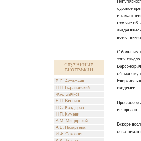
Популярност
суровое вре
и талантлив
горячие обл
академическ
всего, вним
С большим т
этих трудов
Случайные
Варсонофия 
биографии
обширному т
Епархиальна
В.С. Астафьев
П.П. Барановский
академии.
Ф.А. Бычков
Б.П. Виннинг
Профессор З
П.С. Кондырев
исчерпано.
Н.П. Кумани
А.М. Мещерский
Вскоре посл
А.В. Назарьева
советником 
И.Ф. Соковнин
А.А. Ткачев