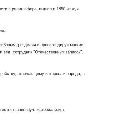
сти в религ. сфере, вышел в 1850 из дух.
ике.
любовым, разделяя и пропагандируя многие
 и вед. сотрудник "Отечественных записок".
тройству, отвечающему интересам народа, в
и естественнонауч. материализма.