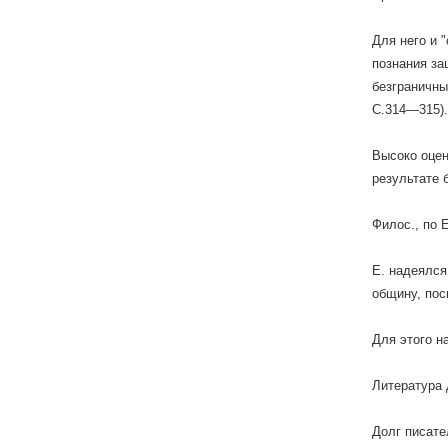
Для него и 
познания за
безграничны
С.314—315).
Высоко оцен
результате 
Филос., по 
Е. надеялся
общину, пос
Для этого н
Литература 
Долг писате