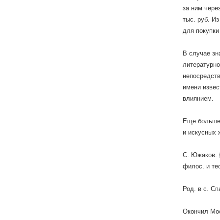
за ним чере
тыс. руб. И
для покупки
В случае зн
литературно
непосредств
имени извес
влиянием.
Еще больше 
и искусных 
С. Южаков. 
филос. и те
Род. в с. С
Окончил Мос