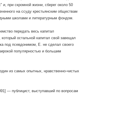
" и, при скромной жизни, сберег около 50
значенного на ссуду крестьянским обществам
одными школами и литературным фондом.
емство передать весь капитал
, который остальной капитал свой завещал
а под псевдонимом, Е. не сделал своего
 широкой популярностью и большим
 один из самых опытных, нравственно-чистых
1891] — публицист, выступавший по вопросам