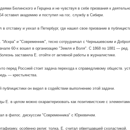
деями Белинского и Герцена и не чувствуя в себе призвания к деятельно
854 оставил академию и поступил на гос. службу в Сибири.
л в отставку и уехал в Петербург, где нашел свое призвание в публицист
. "Искра" и "Современник", тесно сотрудничал с Чернышевским и Добро
начале 60-х вошел в организацию "Земля и Воля". С 1868 по 1881 — ред.
болезнь заставила Е. отойти от активной работы в журналистике.
 что перед Россией стоит задача перехода к справедливому обществ. ус
едь — крестьянства.
 публицистики он видел в содействии выполнению этой задачи.
ды Е. в целом можно охарактеризовать как позитивистские с элементам
ал в филос. дискуссии "Современника" с Юркевичем.
афизику, особенно религ. толка, Е. считал обветшавшей схоластикой.