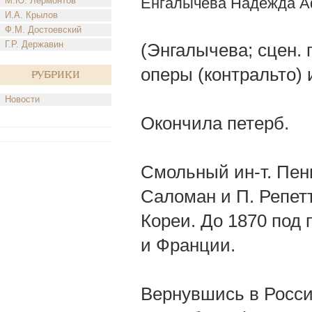
Енгалычева Надежда А
М.Ю. Лермонтов
И.А. Крылов
Ф.М. Достоевский
Г.Р. Державин
(Энгалычева; сцен.
оперы (контральто) 
Рубрики
Новости
Окончила петерб.
Смольный ин-т. Пени
Саломан и П. Репет
Кореи. До 1870 под
и Франции.
Вернувшись в Росси