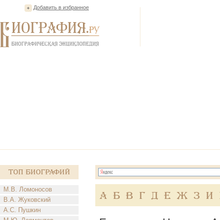
Добавить в избранное
Топ Биографий
М.В. Ломоносов
А
Б
В
Г
Д
Е
Ж
З
И
В.А. Жуковский
А.С. Пушкин