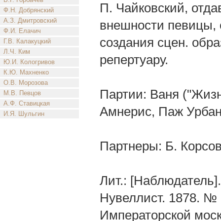
П. Чайковский, отд
Ф.Н. Добрянский
А.З. Дмитровский
внешности певицы, о
Ф.И. Елачич
создания сцен. образ
Г.В. Калакуцкий
Л.Ч. Ким
репертуару.
Ю.И. Кологривов
К.Ю. Махненко
О.В. Морозова
Партии: Ваня ("Жизн
М.В. Певцов
А.Ф. Ставицкая
Амнерис, Паж Урбан
И.Я. Шульгин
Партнеры: Б. Корсов
Лит.: [Наблюдатель]
Нувеллист. 1878. № 
Императорской моск