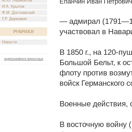
Епанчин Иван Петрович
М.Ю. Лермонтов
И.А. Крылов
Ф.М. Достоевский
Г.Р. Державин
— адмирал (1791—18
участвовал в Навар
Рубрики
Новости
В 1850 г., на 120-п
гидронефроз взрослых
Большой Бельт, к ос
флоту против возму
войск Германского с
Военные действия, 
В восточную войну 