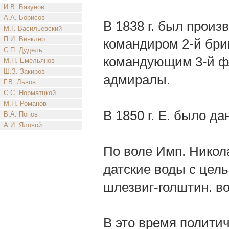
И.В. Базунов
А.А. Борисов
В 1838 г. был произ
М.Г. Васильевский
П.И. Винклер
командиром 2-й бриг
С.П. Дудель
командующим 3-й фло
М.П. Емельянов
Ш.З. Закиров
адмиралы.
Г.В. Львов
С.С. Норматцкой
М.Н. Романов
В 1850 г. Е. было д
В.А. Попов
А.И. Яловой
По воле Имп. Никола
датские воды с цел
шлезвиг-голштин. в
В это время полити