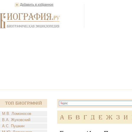
Добавить в избранное
Топ Биографий
М.В. Ломоносов
А
Б
В
Г
Д
Е
Ж
З
И
В.А. Жуковский
А.С. Пушкин