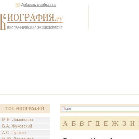
Добавить в избранное
Топ Биографий
М.В. Ломоносов
А
Б
В
Г
Д
Е
Ж
З
И
В.А. Жуковский
А.С. Пушкин