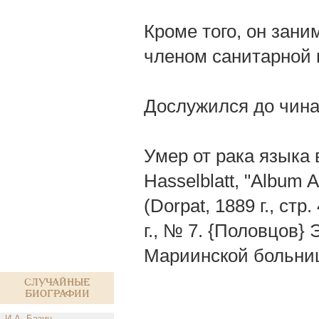
Кроме того, он зани
членом санитарной 
Дослужился до чина 
Умер от рака языка 
Hasselblatt, "Album A
(Dorpat, 1889 г., ст
г., № 7. {Половцов}
Мариинской больниц
Случайные
биографии
И.А. Базин