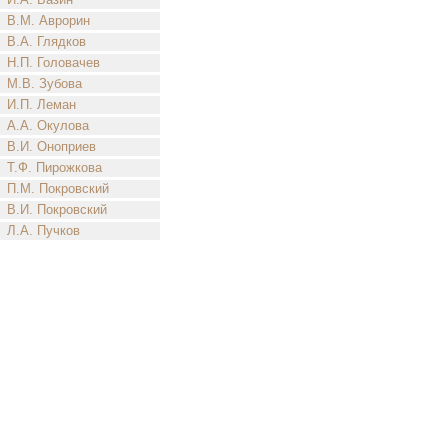
В.М. Аврорин
В.А. Глядков
Н.П. Головачев
М.В. Зубова
И.П. Леман
А.А. Окулова
В.И. Оноприев
Т.Ф. Пирожкова
П.М. Покровский
В.И. Покровский
Л.А. Пучков