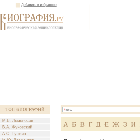
Добавить в избранное
Топ Биографий
М.В. Ломоносов
А
Б
В
Г
Д
Е
Ж
З
И
В.А. Жуковский
А.С. Пушкин