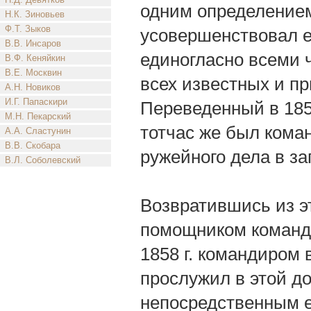
одним определением
Н.К. Зиновьев
Ф.Т. Зыков
усовершенствовал е
В.В. Инсаров
единогласно всеми 
В.Ф. Кеняйкин
В.Е. Москвин
всех известных и п
А.Н. Новиков
И.Г. Папаскири
Переведенный в 1856
М.Н. Пекарский
тотчас же был кома
А.А. Сластунин
В.В. Скобара
ружейного дела в з
В.Л. Соболевский
Возвратившись из э
помощником команди
1858 г. командиром
прослужил в этой д
непосредственным 