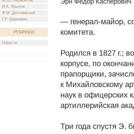
Эрн Федор Касперович
М.Ю. Лермонтов
И.А. Крылов
Ф.М. Достоевский
Г.Р. Державин
— генерал-майор, с
комитета.
Рубрики
Новости
Родился в 1827 г.; 
корпусе, по окончан
прапорщики, зачисл
к Михайловскому ар
наук в офицерских 
артиллерийская ака
Три года спустя Э. 