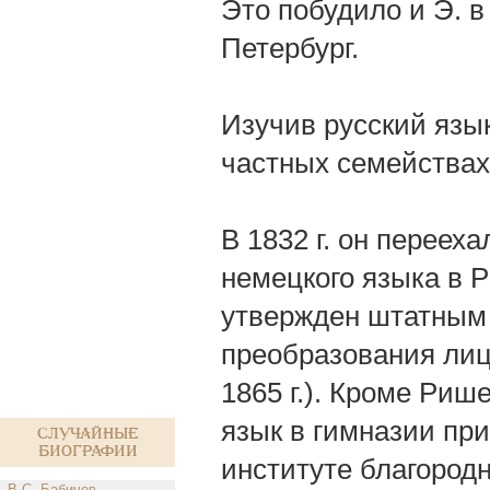
Это побудило и Э. в 
Петербург.
Изучив русский язык
частных семействах
В 1832 г. он переех
немецкого языка в Р
утвержден штатным 
преобразования лиц
1865 г.). Кроме Риш
язык в гимназии пр
Случайные
биографии
институте благород
В.С. Бабичев