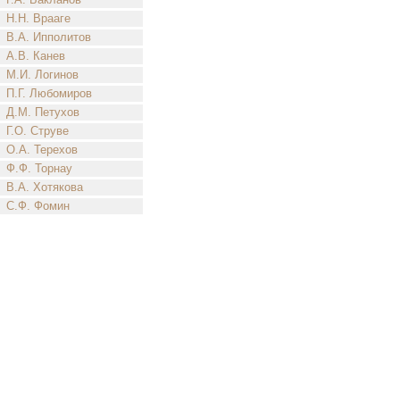
Н.Н. Врааге
В.А. Ипполитов
А.В. Канев
М.И. Логинов
П.Г. Любомиров
Д.М. Петухов
Г.О. Струве
О.А. Терехов
Ф.Ф. Торнау
В.А. Хотякова
С.Ф. Фомин