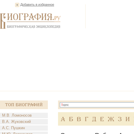
Добавить в избранное
Топ Биографий
М.В. Ломоносов
А
Б
В
Г
Д
Е
Ж
З
И
В.А. Жуковский
А.С. Пушкин