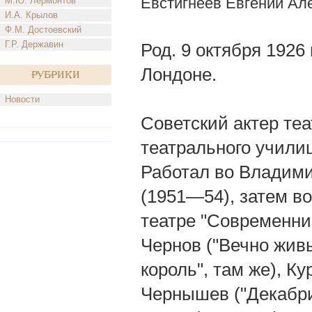
Евстигнеев Евгений Ал
М.Ю. Лермонтов
И.А. Крылов
Ф.М. Достоевский
Г.Р. Державин
Род. 9 октября 1926 
Лондоне.
Рубрики
Новости
Советский актер теа
театрального учили
Работал во Владими
(1951—54), затем во
театре "Современни
Чернов ("Вечно живы
король", там же), К
Чернышев ("Декабрис