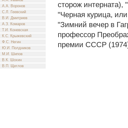
сторож интерната), 
А.А. Воронов
С.Л. Геевский
"Черная курица, ил
В.И. Дмитриев
"Зимний вечер в Гагр
А.З. Комаров
Т.И. Коневская
профессор Преображ
К.С. Крыжевский
Ф.С. Негин
премии СССР (1974)
Ю.И. Полдников
М.И. Шипов
В.К. Шохин
В.П. Щеглов