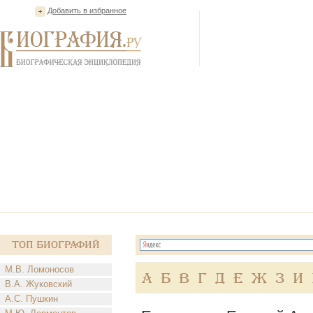
Добавить в избранное
Топ Биографий
М.В. Ломоносов
А
Б
В
Г
Д
Е
Ж
З
И
В.А. Жуковский
А.С. Пушкин