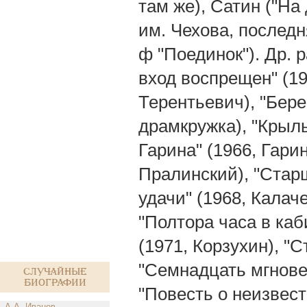
там же), Сатин ("На
им. Чехова, последня
ф "Поединок"). Др.
вход воспрещен" (19
Терентьевич), "Бере
драмкружка), "Крыл
Гарина" (1966, Гари
Пралинский), "Старш
удачи" (1968, Калаче
"Полтора часа в каби
(1971, Корзухин), "
"Семнадцать мгнове
Случайные
биографии
"Повесть о неизвест
А.А. Иванов