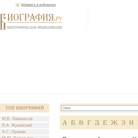
Добавить в избранное
Топ Биографий
М.В. Ломоносов
А
Б
В
Г
Д
Е
Ж
З
И
В.А. Жуковский
А.С. Пушкин