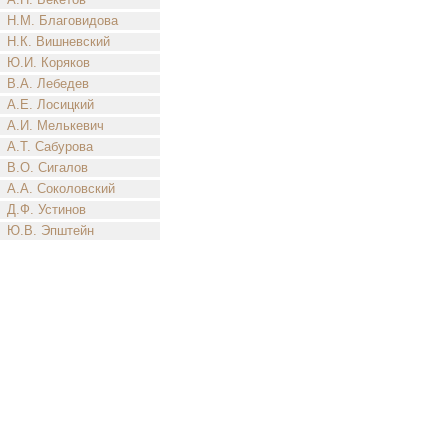
Н.М. Благовидова
Н.К. Вишневский
Ю.И. Коряков
В.А. Лебедев
А.Е. Лосицкий
А.И. Мелькевич
А.Т. Сабурова
В.О. Сигалов
А.А. Соколовский
Д.Ф. Устинов
Ю.В. Эпштейн