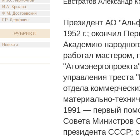
Евстратов Александр К
М.Ю. Лермонтов
И.А. Крылов
Ф.М. Достоевский
Г.Р. Державин
Президент АО "Альфа
1952 г.; окончил Пер
Рубрики
Академию народного
Новости
работал мастером, 
"Атомэнергопроекта"
управления треста 
отдела коммерческих
материально-техни
1991 — первый помо
Совета Министров 
президента СССР; с 