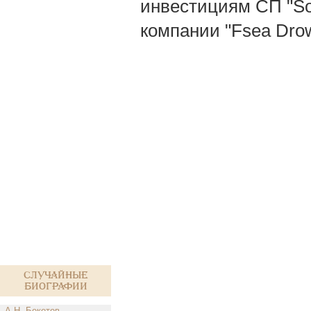
инвестициям СП "Sо
компании "Fsеа Drоw
Случайные
биографии
А.Н. Бекетов