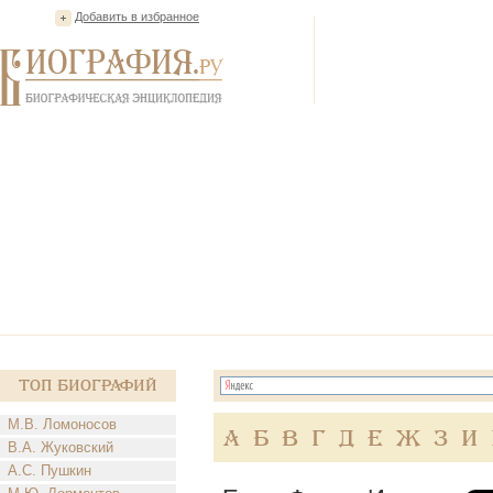
Добавить в избранное
Топ Биографий
М.В. Ломоносов
А
Б
В
Г
Д
Е
Ж
З
И
В.А. Жуковский
А.С. Пушкин