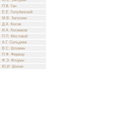
П.В. Ган
Е.Е. Голубинский
М.В. Загоскин
Д.А. Косов
И.А. Космаков
П.П. Мостовой
А.Г. Сельдяев
В.С. Шломин
П.Ф. Фермор
Ф.Э. Флорин
Ю.И. Шохин