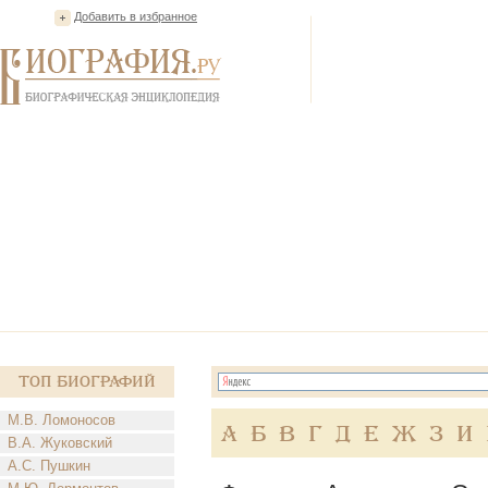
Добавить в избранное
Топ Биографий
М.В. Ломоносов
А
Б
В
Г
Д
Е
Ж
З
И
В.А. Жуковский
А.С. Пушкин