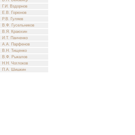
Г.И. Вздорнов
Е.В. Горюнов
Р.В. Гуляев
В.Ф. Гусельников
В.Я. Краюхин
И.Т. Панченко
А.А. Парфенов
В.Н. Тищенко
В.Ф. Рыкалов
Н.Н. Чоглоков
П.А. Шишкин