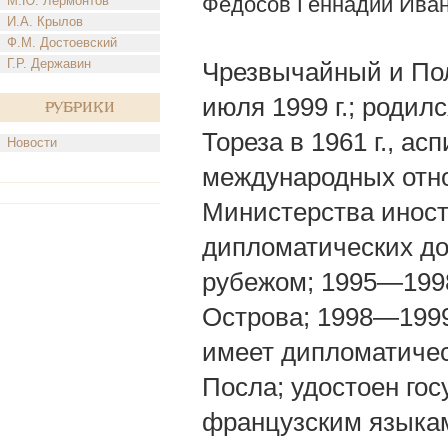
Федосов Геннадий Ива
М.Ю. Лермонтов
И.А. Крылов
Ф.М. Достоевский
Г.Р. Державин
Чрезвычайный и По
июля 1999 г.; родил
Рубрики
Тореза в 1961 г., а
Новости
международных отно
Министерства иностр
дипломатических до
рубежом; 1995—199
Острова; 1998—199
имеет дипломатичес
Посла; удостоен гос
французским языкам