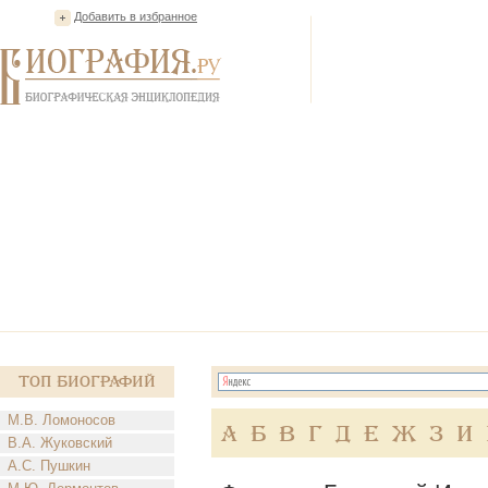
Добавить в избранное
Топ Биографий
М.В. Ломоносов
А
Б
В
Г
Д
Е
Ж
З
И
В.А. Жуковский
А.С. Пушкин