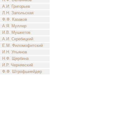
А.И. Григорьев
Л.Н. Запольская
Ф.Ф. Казаков
А.Я. Муллер
И.В. Мушкетов
А.И. Скребицкий
Е.М. Филомофитский
И.Н. Ульянов
Н.Ф. Щербина
И.Р. Чернявский
Ф.Ф. Штрофшнейдер