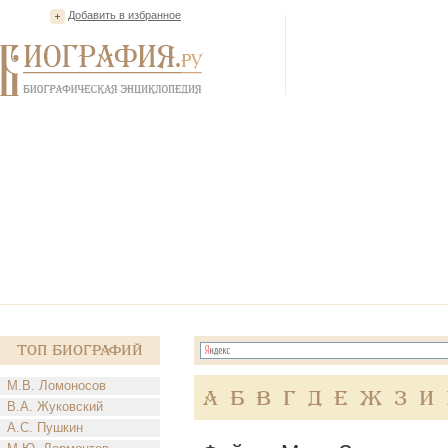
Добавить в избранное
Топ Биографий
М.В. Ломоносов
А
Б
В
Г
Д
Е
Ж
З
И
В.А. Жуковский
А.С. Пушкин