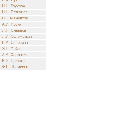
Н.Н. Глухова
Н.Н. Евтихиев
Н.Т. Мамонтов
А.И. Руска
Л.Н. Смирнов
Л.И. Соломаткин
В.А. Солонина
Я.Н. Файн
А.А. Харкевич
В.И. Цветков
Ф.Ш. Шамсиев