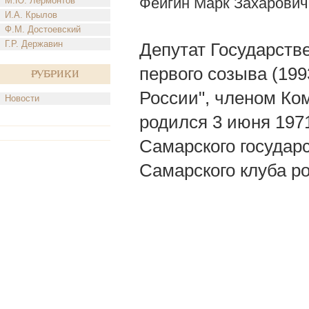
Фейгин Марк Захарович
М.Ю. Лермонтов
И.А. Крылов
Ф.М. Достоевский
Г.Р. Державин
Депутат Государст
первого созыва (19
Рубрики
России", членом Ко
Новости
родился 3 июня 1971
Самарского государ
Самарского клуба р