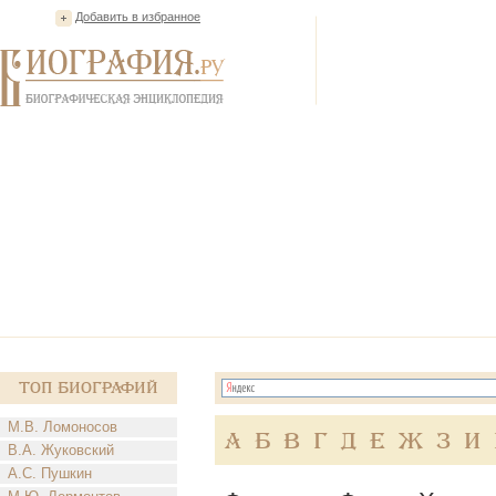
Добавить в избранное
Топ Биографий
М.В. Ломоносов
А
Б
В
Г
Д
Е
Ж
З
И
В.А. Жуковский
А.С. Пушкин