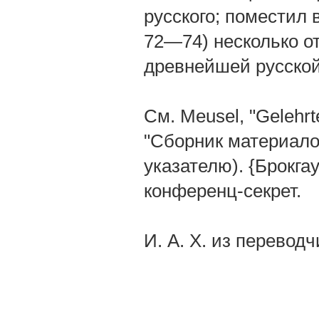
русского; поместил в
72—74) несколько о
древнейшей русской
См. Meusel, "Gelehrte
"Сборник материалов
указателю). {Брокга
конференц-секрет.
И. А. X. из переводч