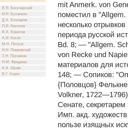
mit Anmerk. von Gene
В.Я. Богучарский
поместил в "Аllgem.
И.Н. Буланкин
Д.А. Елизаров
несколько отрывков 
П.И. Киселев
В.А. Ковалев
периода русской исто
А.И. Косич
Bd. 8; — "Allgem. Sch
М.Н. Петров
Н.Н. Покровский
von Recke und Napier
З.Н. Посников
Н.М. Фридман
материалов для истор
А.А. Шрам
148; — Сопиков: "Опы
В.Г. Хорос
{Половцов} Фелькнер
Volkner, 1722—1796
Сенате, секретарем 
Имп. акд. художеств,
пользе изящных иску