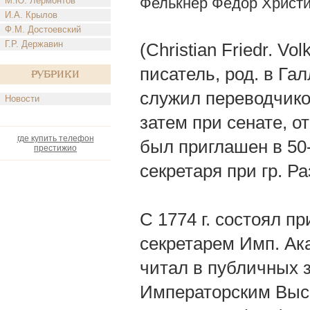
Фелькнер Федор Христ
М.Ю. Лермонтов
И.А. Крылов
Ф.М. Достоевский
Г.Р. Державин
(Christian Friedr. V
писатель, род. в Галл
Рубрики
служил переводчико
Новости
затем при сенате, о
где купить телефон
был приглашен в 50-
престижио
секретаря при гр. Р
С 1774 г. состоял п
секретарем Имп. Ак
читал в публичных 
Императорским Высо