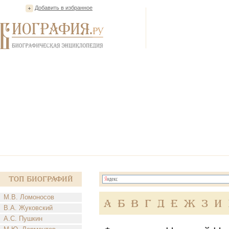
Добавить в избранное
Топ Биографий
М.В. Ломоносов
А
Б
В
Г
Д
Е
Ж
З
И
В.А. Жуковский
А.С. Пушкин