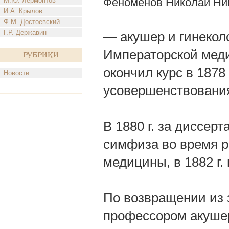
Феноменов Николай Ни
М.Ю. Лермонтов
И.А. Крылов
Ф.М. Достоевский
Г.Р. Державин
— акушер и гинеколо
Императорской меди
Рубрики
окончил курс в 1878
Новости
усовершенствовани
В 1880 г. за диссер
симфиза во время р
медицины, в 1882 г.
По возвращении из 
профессором акушер