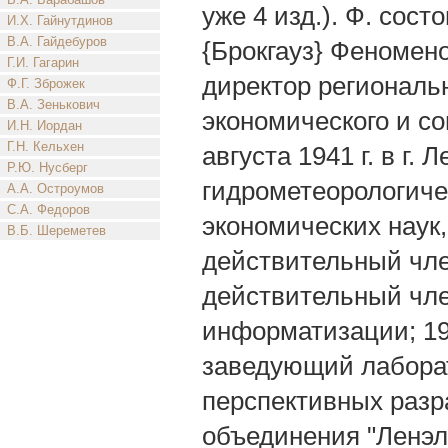
уже 4 изд.). Ф. сост
И.Х. Гайнутдинов
В.А. Гайдебуров
{Брокгауз} Феномен
Г.И. Гагарин
директор региональ
Ф.Г. Зброжек
В.А. Зенькович
экономического и со
И.Н. Иордан
Г.Н. Кельхен
августа 1941 г. в г.
Р.Ю. Нусберг
гидрометеорологичес
А.А. Остроумов
С.А. Федоров
экономических наук
В.Б. Шереметев
действительный чл
действительный чл
информатизации; 1
заведующий лаборат
перспективных разр
объединения "Ленэ