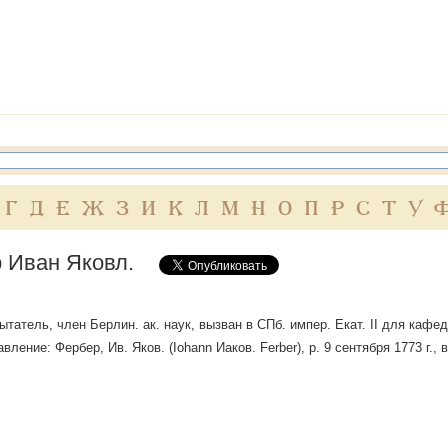
Г
Д
Е
Ж
З
И
К
Л
М
Н
О
П
Р
С
Т
У
 Иван Яковл.
татель, член Берлин. ак. наук, вызван в СПб. импер. Екат. II для кафедр
авление: Фербер, Ив. Яков. (Iohann Иаков. Ferber), p. 9 сентября 1773 г., 