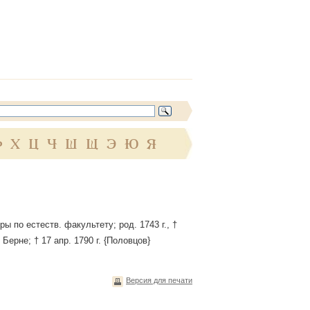
Ф
Х
Ц
Ч
Ш
Щ
Э
Ю
Я
ы по естеств. факультету; род. 1743 г., †
в Берне; † 17 апр. 1790 г. {Половцов}
Версия для печати