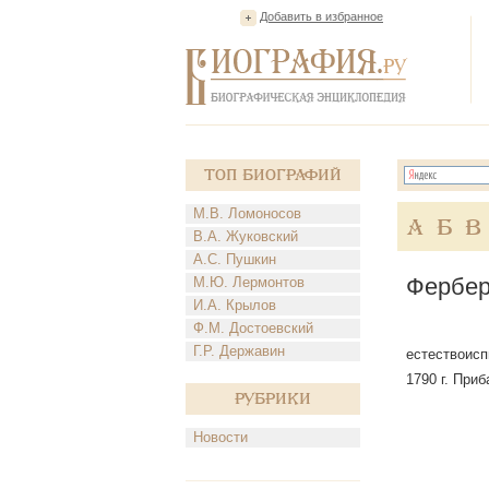
Добавить в избранное
Топ Биографий
М.В. Ломоносов
А
Б
В
В.А. Жуковский
А.С. Пушкин
Фербер
М.Ю. Лермонтов
И.А. Крылов
Ф.М. Достоевский
Г.Р. Державин
естествоиспы
1790 г. Приб
Рубрики
Новости