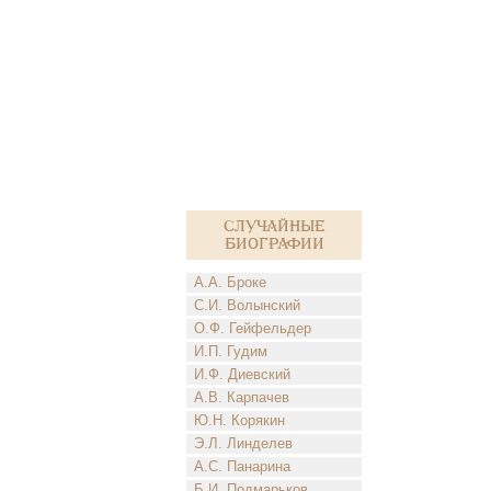
Случайные
биографии
А.А. Броке
С.И. Волынский
О.Ф. Гейфельдер
И.П. Гудим
И.Ф. Диевский
А.В. Карпачев
Ю.Н. Корякин
Э.Л. Линделев
А.С. Панарина
Б.И. Подмарьков