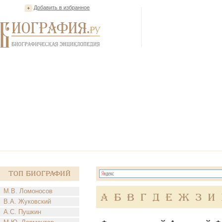
Добавить в избранное
Топ Биографий
М.В. Ломоносов
А
Б
В
Г
Д
Е
Ж
З
И
В.А. Жуковский
А.С. Пушкин