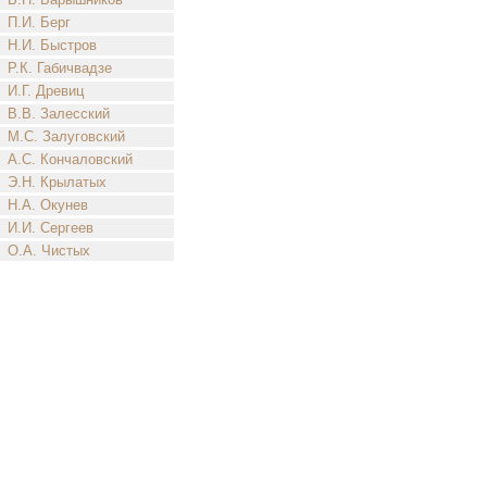
П.И. Берг
Н.И. Быстров
Р.К. Габичвадзе
И.Г. Древиц
В.В. Залесский
М.С. Залуговский
А.С. Кончаловский
Э.Н. Крылатых
Н.А. Окунев
И.И. Сергеев
О.А. Чистых