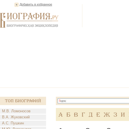
Добавить в избранное
Топ Биографий
М.В. Ломоносов
А
Б
В
Г
Д
Е
Ж
З
И
В.А. Жуковский
А.С. Пушкин