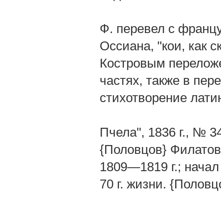
Ф. перевел с францу
Оссиана, "кои, как с
Костровым переложен
частях, также в пере
стихотворение латин
Пчела", 1836 г., № 
{Половцов} Филатов,
1809—1819 г.; начал 
70 г. жизни. {Половц