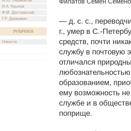
Филатов Семен Семено
М.Ю. Лермонтов
И.А. Крылов
Ф.М. Достоевский
Г.Р. Державин
— д. с. с., переводч
г., умер в С.-Петерб
Рубрики
средств, почти никак
Новости
службу в почтовую 
отличался природн
любознательностью,
образованием, прио
ему возможность не
службе и в обществе
поприще.