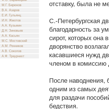
отставку, была не м
М.Г. Бирюков
В.А. Азаров
Е.И. Гульянц
С.-Петербургская д
И.Н. Жмотов
А.А. Кузьмин
благодарность за у
Д.Н. Зиновьев
А.А. Касьян
сирот, которых она в
М.С. Мостовский
дворянство возлагал
А.М. Ренников
А.В. Соколов
касавшиеся нужд дв
А.Ф. Траурнихт
членом в комиссию 
После наводнения, б
одним из самых дея
для раздачи пособи
бедствия.