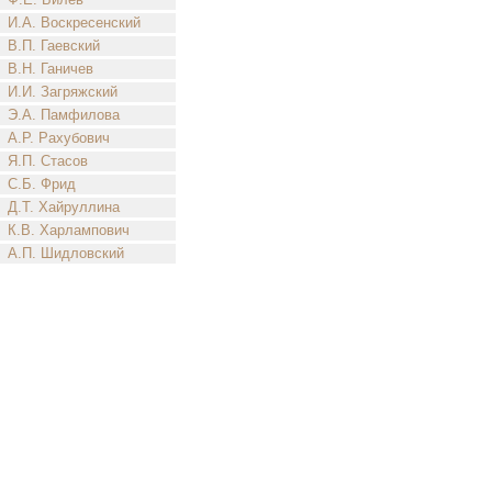
И.А. Воскресенский
В.П. Гаевский
В.Н. Ганичев
И.И. Загряжский
Э.А. Памфилова
А.Р. Рахубович
Я.П. Стасов
С.Б. Фрид
Д.Т. Хайруллина
К.В. Харлампович
А.П. Шидловский