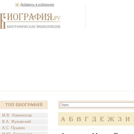
Добавить в избранное
Топ Биографий
М.В. Ломоносов
А
Б
В
Г
Д
Е
Ж
З
И
В.А. Жуковский
А.С. Пушкин