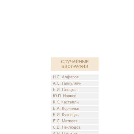
Случайные
биографии
Н.С. Алферов
А.С. Галиуллин
Е.И. Гогоцкая
Ю.П. Иванов
К.К. Кастелли
Б.А. Корнилов
В.И. Кузнецов
Е.С. Матвеев
С.В. Неклюдов
А.Н. Потехин