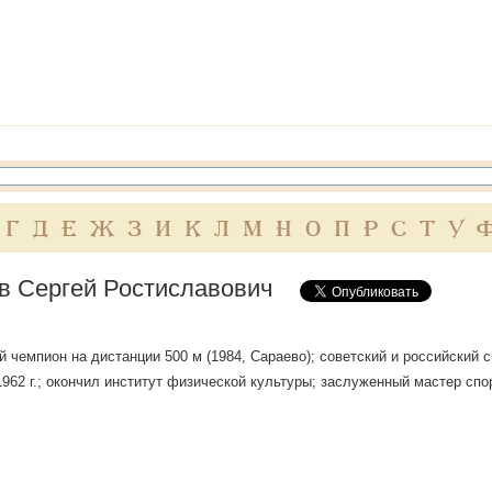
Г
Д
Е
Ж
З
И
К
Л
М
Н
О
П
Р
С
Т
У
в Сергей Ростиславович
 чемпион на дистанции 500 м (1984, Сараево); советский и российский 
1962 г.; окончил институт физической культуры; заслуженный мастер спор