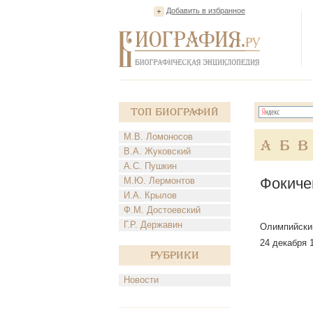
Добавить в избранное
Топ Биографий
М.В. Ломоносов
А
Б
В
В.А. Жуковский
А.С. Пушкин
Фокиче
М.Ю. Лермонтов
И.А. Крылов
Ф.М. Достоевский
Г.Р. Державин
Олимпийский
24 декабря 
Рубрики
Новости