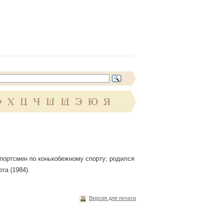
Ф
Х
Ц
Ч
Ш
Щ
Э
Ю
Я
спортсмен по конькобежному спорту; родился
та (1984).
Версия для печати