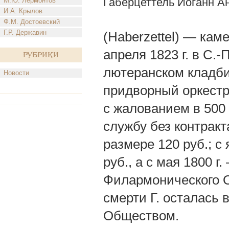
Габерцеттель Иоганн А
М.Ю. Лермонтов
И.А. Крылов
Ф.М. Достоевский
Г.Р. Державин
(Haberzettel) — каме
апреля 1823 г. в С.
Рубрики
лютеранском кладбищ
Новости
придворный оркестр 
с жалованием в 500 
службу без контракт
размере 120 руб.; с
руб., а с мая 1800 
Филармонического О
смерти Г. осталась 
Обществом.