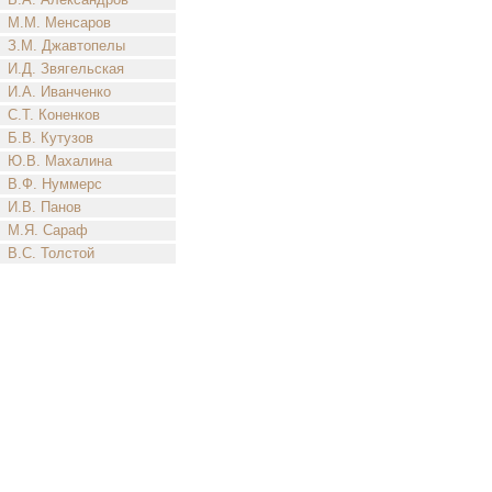
М.М. Менсаров
З.М. Джавтопелы
И.Д. Звягельская
И.А. Иванченко
С.Т. Коненков
Б.В. Кутузов
Ю.В. Махалина
В.Ф. Нуммерс
И.В. Панов
М.Я. Сараф
В.С. Толстой