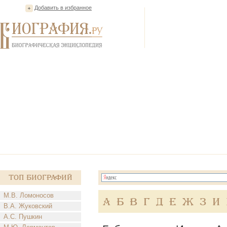
Добавить в избранное
Топ Биографий
М.В. Ломоносов
А
Б
В
Г
Д
Е
Ж
З
И
В.А. Жуковский
А.С. Пушкин