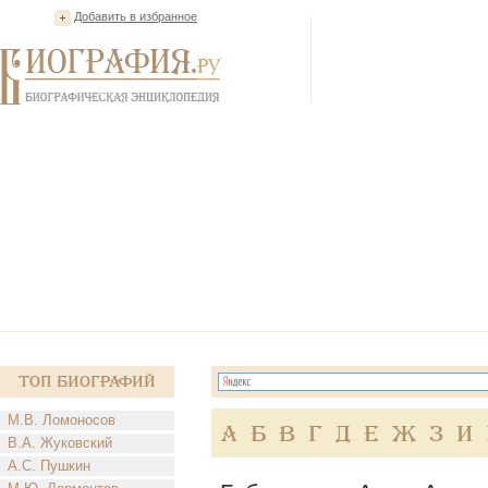
Добавить в избранное
Топ Биографий
М.В. Ломоносов
А
Б
В
Г
Д
Е
Ж
З
И
В.А. Жуковский
А.С. Пушкин