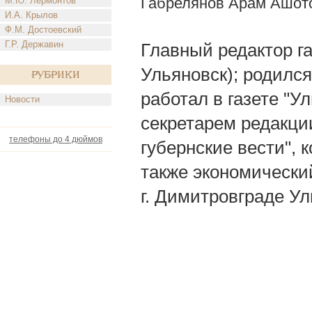
Габрелянов Арам Ашот
М.Ю. Лермонтов
И.А. Крылов
Ф.М. Достоевский
Г.Р. Державин
Главный редактор га
Ульяновск); родился
Рубрики
работал в газете "
Новости
секретарем редакци
телефоны до 4 дюймов
губернские вести", 
также экономический
г. Димитровграде Ул