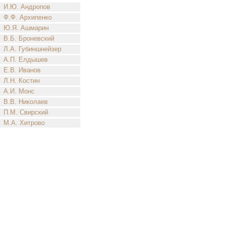
И.Ю. Андропов
Ф.Ф. Архипенко
Ю.Я. Ашмарин
В.Б. Броневский
Л.А. Губиншнейзер
А.П. Елдышев
Е.В. Иванов
Л.Н. Костин
А.И. Монс
В.В. Николаев
П.М. Свирский
М.А. Хитрово