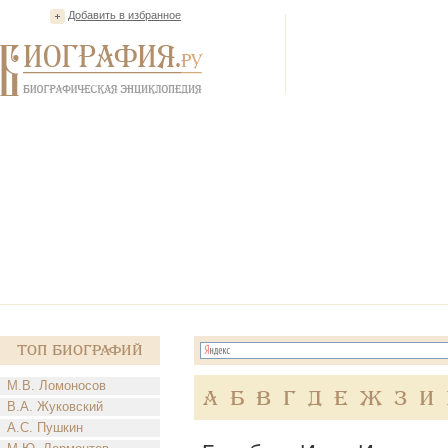
Добавить в избранное
Топ Биографий
М.В. Ломоносов
А
Б
В
Г
Д
Е
Ж
З
И
В.А. Жуковский
А.С. Пушкин