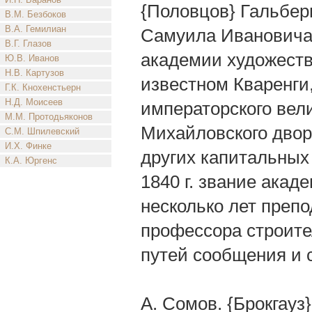
{Половцов} Гальбер
В.М. Безбоков
В.А. Гемилиан
Самуила Ивановича Г
В.Г. Глазов
академии художеств
Ю.В. Иванов
Н.В. Картузов
известном Кваренги,
Г.К. Кнохенстьерн
Н.Д. Моисеев
императорского вел
М.М. Протодьяконов
Михайловского двор
С.М. Шпилевский
И.Х. Финке
других капитальных 
К.А. Юргенс
1840 г. звание акаде
несколько лет преп
профессора строите
путей сообщения и 
А. Сомов. {Брокгауз