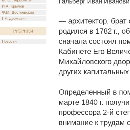
Гальберг Иван Иванови
М.Ю. Лермонтов
И.А. Крылов
Ф.М. Достоевский
Г.Р. Державин
— архитектор, брат 
родился в 1782 г., 
Рубрики
сначала состоял по
Новости
Кабинете Его Величе
Михайловского двор
других капитальных 
Определенный в пом
марте 1840 г. получи
профессора 2-й сте
внимание к трудам 