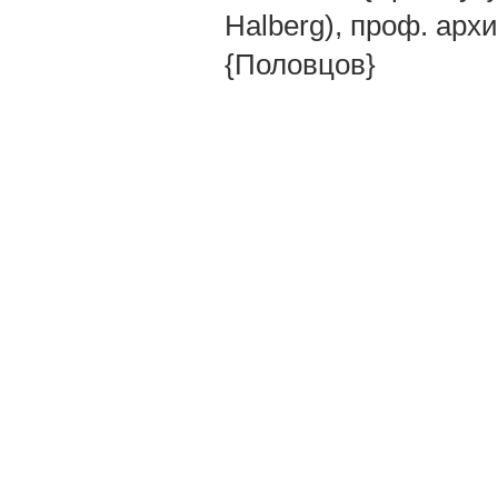
Halberg), проф. архит
{Половцов}